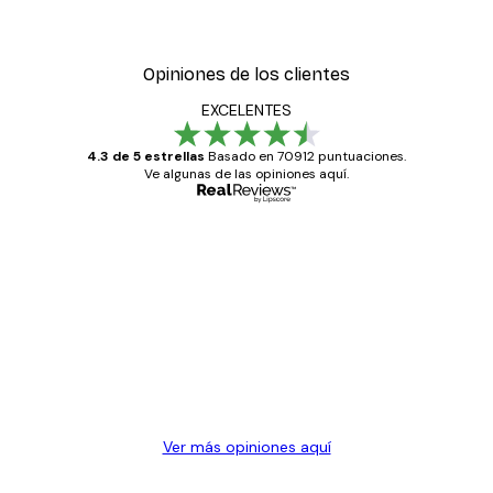
horizontal- como verticalmente.
Opiniones de los clientes
EXCELENTES
4.3 de 5 estrellas
Basado en 70912 puntuaciones.
Ve algunas de las opiniones aquí.
Comprador verificado
Opiniones
de
Todo genial
los
clientes
20 abr
Alba R
Ver más opiniones aquí