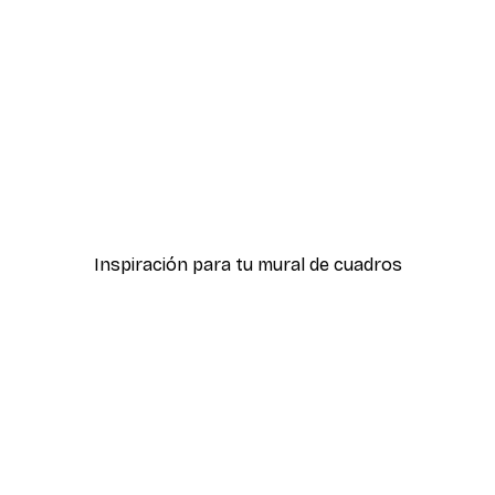
-40%*
r
Happy Soul Póster
Desde 7,77 €
12,95 €
Inspiración para tu mural de cuadros