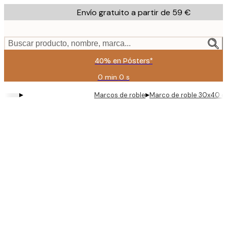
Skip
Envío gratuito a partir de 59 €
to
main
content.
Buscar producto, nombre, marca...
40% en Pósters*
0 min
0 s
Válido
hasta:
▸
▸
Marcos de roble
Marco de roble 30x40 
2026-
08-
09