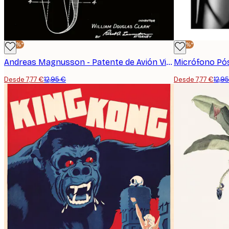
-40%*
-40%*
Andreas Magnusson - Patente de Avión Vintage Póster
Micrófono Pó
Desde 7,77 €
12,95 €
Desde 7,77 €
12,9