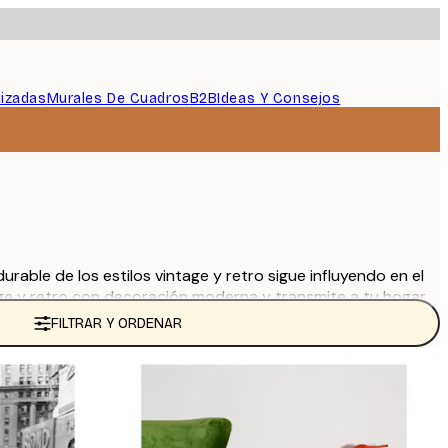
lizadas
Murales De Cuadros
B2B
Ideas Y Consejos
rable de los estilos vintage y retro sigue influyendo en el
ge y retro con decoración moderna y transmite a tu hogar
FILTRAR Y ORDENAR