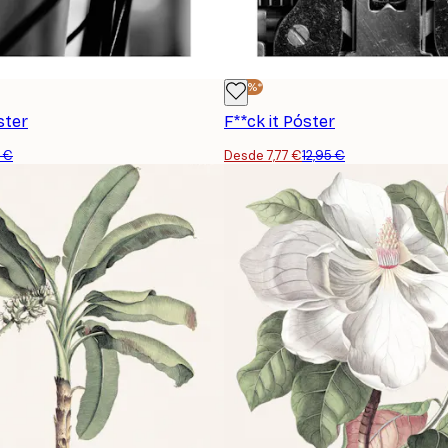
-40%*
ster
F**ck it Póster
5 €
Desde 7,77 €
12,95 €