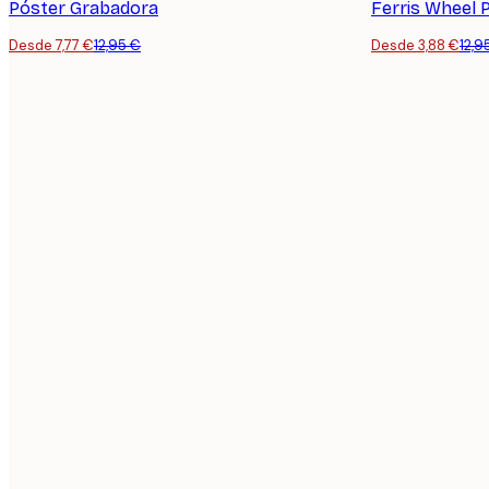
Póster Grabadora
Ferris Wheel 
Desde 7,77 €
12,95 €
Desde 3,88 €
12,9