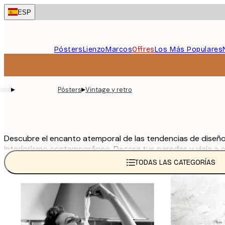
Skip
ESP
to
main
content.
Pósters
Lienzo
Marcos
Offres
Los Más Populares
▸
▸
Pósters
Vintage y retro
Descubre el encanto atemporal de las tendencias de diseño vi
interiorismo contemporáneo. Decora tus paredes y viaja a
un encanto atemporal.
TODAS LAS CATEGORÍAS