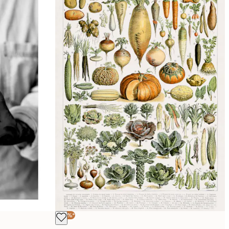
-40%*