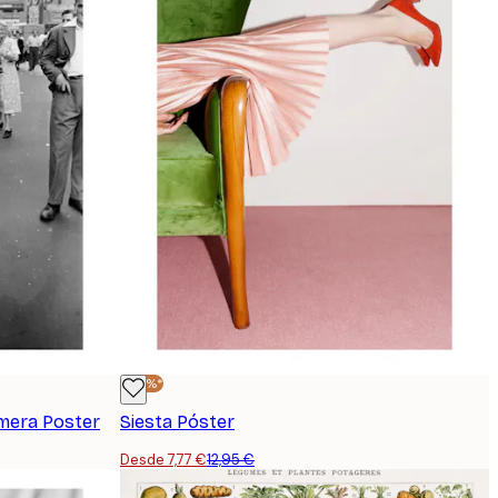
-40%*
rmera Poster
Siesta Póster
Desde 7,77 €
12,95 €