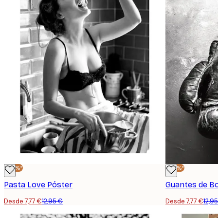
-40%*
-40%*
Pasta Love Póster
Guantes de B
Desde 7,77 €
12,95 €
Desde 7,77 €
12,9