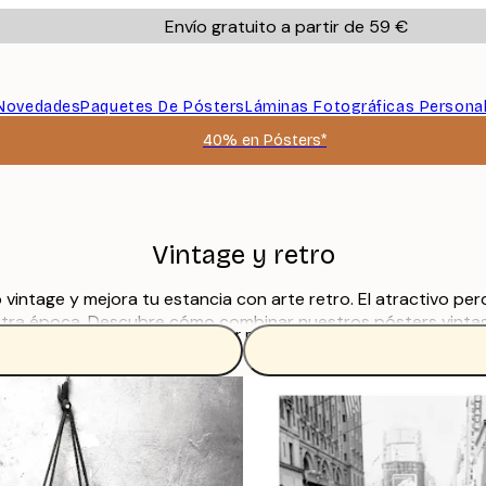
Envío gratuito a partir de 59 €
Novedades
Paquetes De Pósters
Láminas Fotográficas Persona
40% en Pósters*
Vintage y retro
ntage y mejora tu estancia con arte retro. El atractivo perdu
 otra época. Descubre cómo combinar nuestros pósters vinta
Leer más