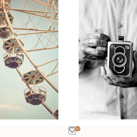
-40%*