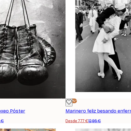
-40%*
oxeo Póster
Marinero feliz besando enfe
5 €
Desde 7,77 €
12,95 €