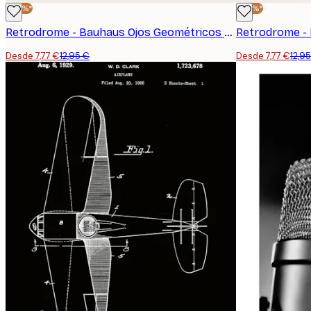
-40%*
-40%*
Retrodrome - Bauhaus Ojos Geométricos Póster
Desde 7,77 €
12,95 €
Desde 7,77 €
12,9