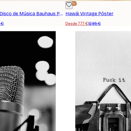
-40%*
Retrodrome - Disco de Música Bauhaus Póster
Hawái Vintage Póster
5 €
Desde 7,77 €
12,95 €