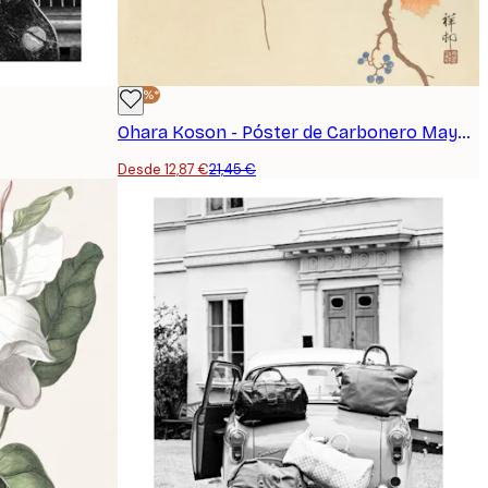
-40%*
Ohara Koson - Póster de Carbonero Mayor en rama de Paulownia
Desde 12,87 €
21,45 €