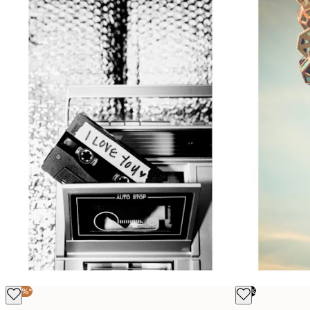
-40%*
-70%