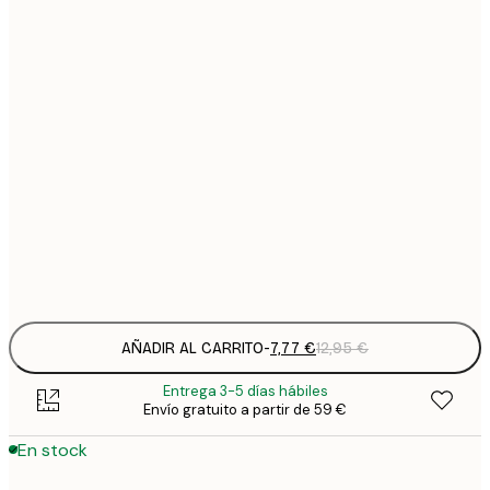
7
21x30 cm
1
12
30x40 cm
2
16
40x50 cm
2
19
50x70 cm
3
Frame
options
AÑADIR AL CARRITO
-
7,77 €
12,95 €
Entrega 3-5 días hábiles
Envío gratuito a partir de 59 €
En stock