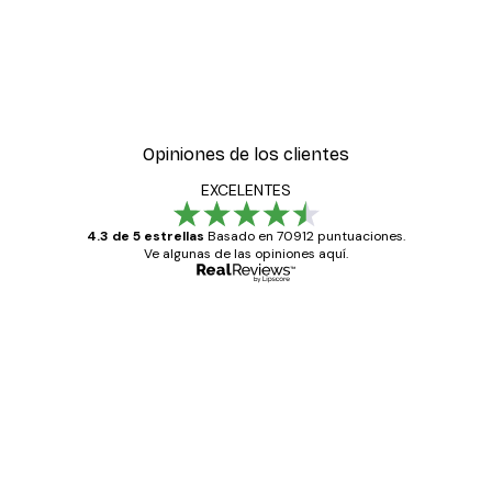
Opiniones de los clientes
EXCELENTES
4.3 de 5 estrellas
Basado en 70912 puntuaciones.
Ve algunas de las opiniones aquí.
Comprador verificado
Opiniones
de
Todo genial
los
clientes
20 abr
Alba R