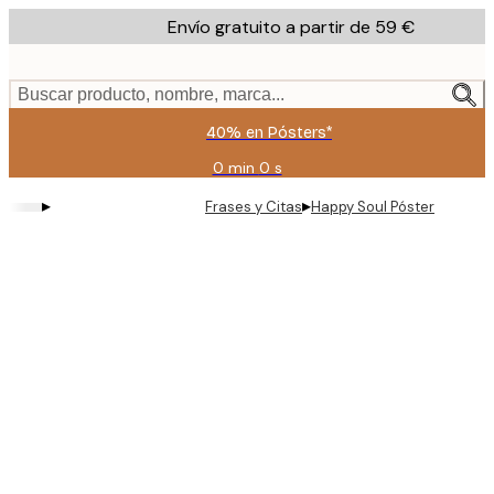
Skip
Envío gratuito a partir de 59 €
to
main
content.
Buscar producto, nombre, marca...
40% en Pósters*
0 min
0 s
Válido
hasta:
▸
▸
Frases y Citas
Happy Soul Póster
2026-
08-
09