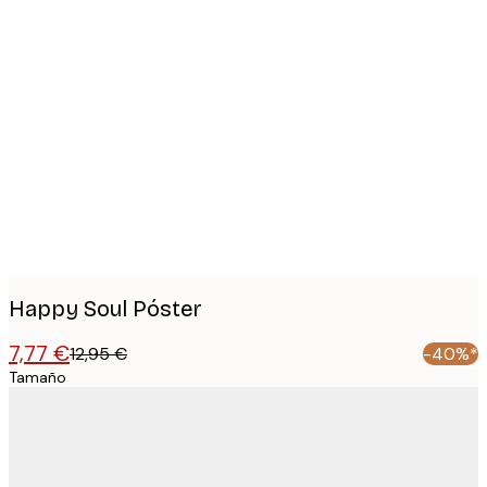
Product
images
Happy Soul Póster
7,77 €
12,95 €
-40%*
Tamaño