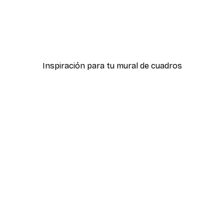
-40%*
óster
Amanecer brumoso Póst
Desde 7,77 €
12,95 €
Inspiración para tu mural de cuadros