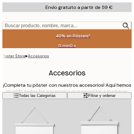
Skip
Envío gratuito a partir de 59 €
to
main
content.
Buscar producto, nombre, marca...
40% en Pósters*
0 min
0 s
Válido
hasta:
▸
Poster Store
Accesorios
2026-
08-
09
Accesorios
¡Completa tu póster con nuestros accesorios! Aquí hemos
reunido todos los accesorios que necesitas para hacer
Leer más
Todas las Categorías
Filtrar y ordenar
que tu cuadro esté completo. Encontrarás de todo: desde
passepartouts para enmarcar a distintos sistemas de
colgar para tu póster. ¡Utiliza nuestros accesorios para
crear tu decoración de pared perfecta!