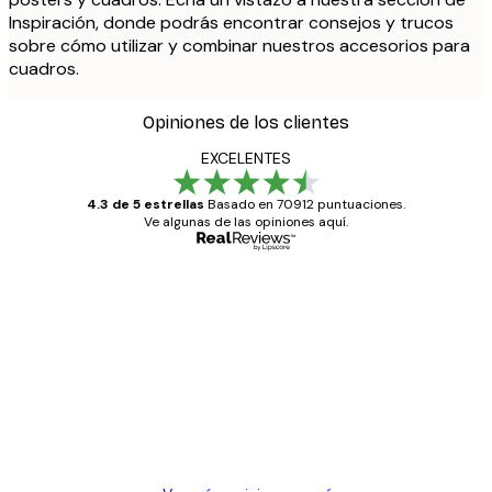
Inspiración, donde podrás encontrar consejos y trucos
sobre cómo utilizar y combinar nuestros accesorios para
cuadros.
Opiniones de los clientes
EXCELENTES
4.3 de 5 estrellas
Basado en 70912 puntuaciones.
Ve algunas de las opiniones aquí.
Comprador verificado
Opiniones
de
Todo genial
los
clientes
20 abr
Alba R