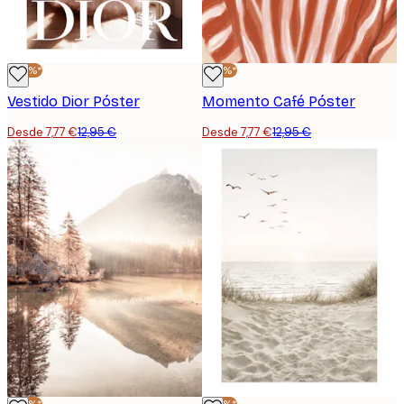
-40%*
-40%*
Vestido Dior Póster
Momento Café Póster
Desde 7,77 €
12,95 €
Desde 7,77 €
12,95 €
-40%*
-40%*