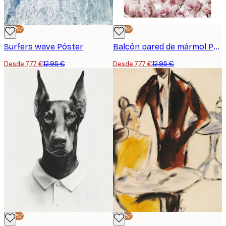
-40%*
-40%*
Surfers wave Póster
Balcón pared de mármol Póster
Desde 7,77 €
12,95 €
Desde 7,77 €
12,95 €
-40%*
-40%*