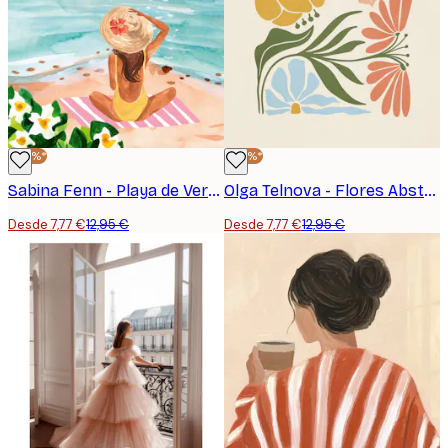
-40%*
-40%*
Sabina Fenn - Playa de Verano Póster
Olga Telnova - Flores Abstractas Póster
Desde 7,77 €
12,95 €
Desde 7,77 €
12,95 €