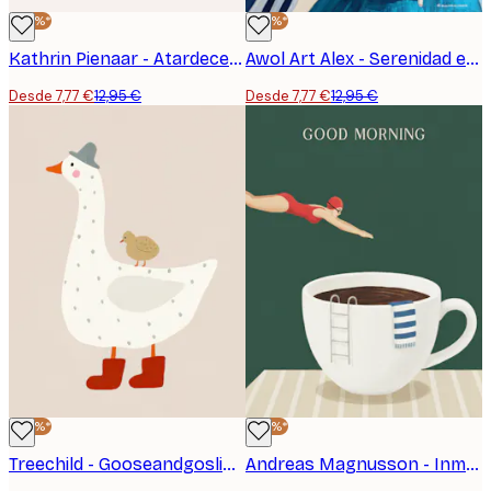
-40%*
-40%*
Kathrin Pienaar - Atardecer Nublado Póster
Awol Art Alex - Serenidad en la Playa Póster
Desde 7,77 €
12,95 €
Desde 7,77 €
12,95 €
-40%*
-40%*
Treechild - Gooseandgoslingno02 Póster
Andreas Magnusson - Inmersión en el Café Matutino Póster