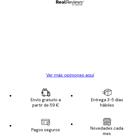
Comprador verificado
Opiniones
de
Todo genial
los
clientes
20 abr
Alba R
Ver más opiniones aquí
Envío gratuito a
Entrega 3-5 días
partir de 59 €
hábiles
Novedades cada
Pagos seguros
mes