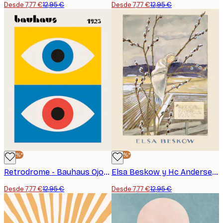
Desde 7,77 €
12,95 €
Desde 7,77 €
12,95 €
-40%*
-40%*
Retrodrome - Bauhaus Ojos Geométricos Póster
Elsa Beskow y Hc Andersen - Tummelisa - Sov Du Lilla Videung Póster
Desde 7,77 €
12,95 €
Desde 7,77 €
12,95 €