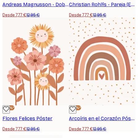
Andreas Magnusson - Doberman Caballero Póster
Christian Rohlfs - Pareja (Escena en un Café) Póster
Desde 7,77 €
12,95 €
Desde 7,77 €
12,95 €
-40%*
-40%*
Flores Felices Póster
Arcoíris en el Corazón Póster
Desde 7,77 €
12,95 €
Desde 7,77 €
12,95 €