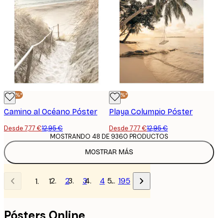
-40%*
-40%*
Camino al Océano Póster
Playa Columpio Póster
Desde 7,77 €
12,95 €
Desde 7,77 €
12,95 €
MOSTRANDO 48 DE 9360 PRODUCTOS
MOSTRAR MÁS
2
3
4
…
195
1
Pósters Online