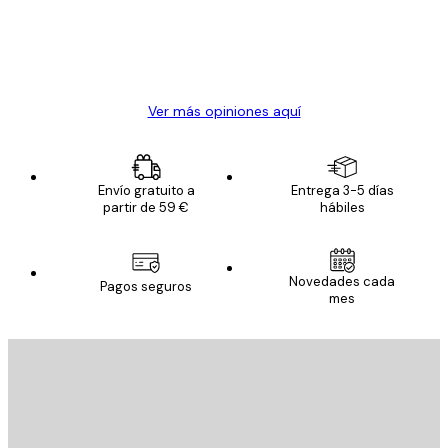
clientes
20 abr
Alba R
Ver más opiniones aquí
Envío gratuito a
Entrega 3-5 días
partir de 59 €
hábiles
Novedades cada
Pagos seguros
mes