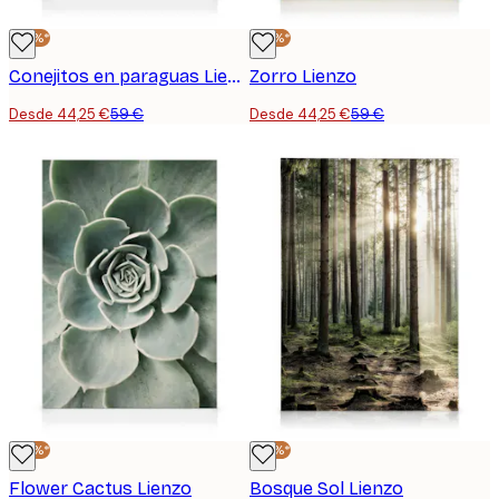
-25%*
-25%*
Conejitos en paraguas Lienzo
Zorro Lienzo
Desde 44,25 €
59 €
Desde 44,25 €
59 €
-25%*
-25%*
Flower Cactus Lienzo
Bosque Sol Lienzo