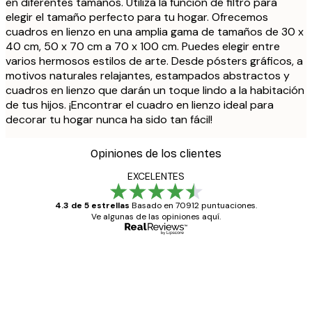
en diferentes tamaños. Utiliza la función de filtro para
elegir el tamaño perfecto para tu hogar. Ofrecemos
cuadros en lienzo en una amplia gama de tamaños de 30 x
40 cm, 50 x 70 cm a 70 x 100 cm. Puedes elegir entre
varios hermosos estilos de arte. Desde pósters gráficos, a
motivos naturales relajantes, estampados abstractos y
cuadros en lienzo que darán un toque lindo a la habitación
de tus hijos. ¡Encontrar el cuadro en lienzo ideal para
decorar tu hogar nunca ha sido tan fácil!
Opiniones de los clientes
EXCELENTES
4.3 de 5 estrellas
Basado en 70912 puntuaciones.
Ve algunas de las opiniones aquí.
Comprador verificado
Opiniones
de
Todo genial
los