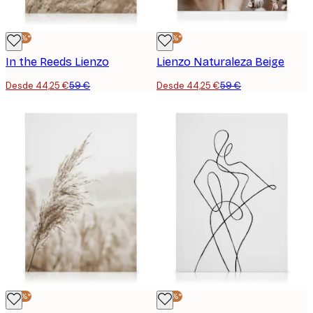
-25%*
-25%*
In the Reeds Lienzo
Lienzo Naturaleza Beige
Desde 44,25 €
59 €
Desde 44,25 €
59 €
-25%*
-25%*