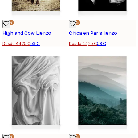
-25%*
-25%*
Highland Cow Lienzo
Chica en París lienzo
Desde 44,25 €
59 €
Desde 44,25 €
59 €
-25%*
-25%*