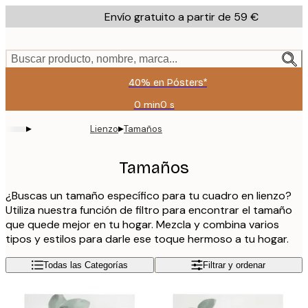
Skip
Envío gratuito a partir de 59 €
to
main
content.
Buscar producto, nombre, marca...
40% en Pósters*
0 min
0 s
Válido
hasta:
▸
▸
Lienzo
Tamaños
2026-
08-
09
Tamaños
¿Buscas un tamaño específico para tu cuadro en lienzo?
Utiliza nuestra función de filtro para encontrar el tamaño
que quede mejor en tu hogar. Mezcla y combina varios
tipos y estilos para darle ese toque hermoso a tu hogar.
Todas las Categorías
Filtrar y ordenar