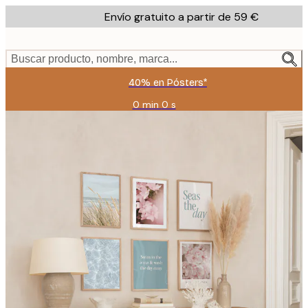
Skip
Envío gratuito a partir de 59 €
to
main
content.
Buscar producto, nombre, marca...
40% en Pósters*
0 min
0 s
Válido
hasta:
2026-
08-
09