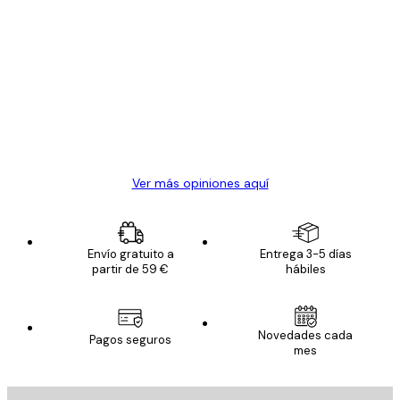
Comprador verificado
Opiniones
de
Todo genial
los
clientes
20 abr
Alba R
Ver más opiniones aquí
Envío gratuito a
Entrega 3-5 días
partir de 59 €
hábiles
Novedades cada
Pagos seguros
mes