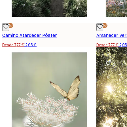
-40%*
-40%*
Camino Atardecer Póster
Amanecer Ver
Desde 7,77 €
12,95 €
Desde 7,77 €
12,9