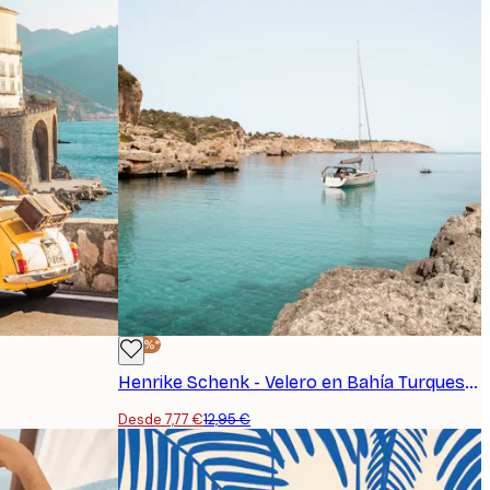
-40%*
Henrike Schenk - Velero en Bahía Turquesa Póster
Desde 7,77 €
12,95 €