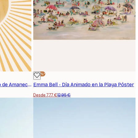
-40%*
THE MIUUS STUDIO - Estallido de Amanecer Radiante Póster
Emma Bell - Día Animado en la Playa Póster
Desde 7,77 €
12,95 €