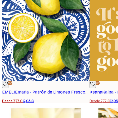
-40%*
-40%*
EMELIEmaria - Patrón de Limones Frescos Póster
Desde 7,77 €
12,95 €
Desde 7,77 €
12,9