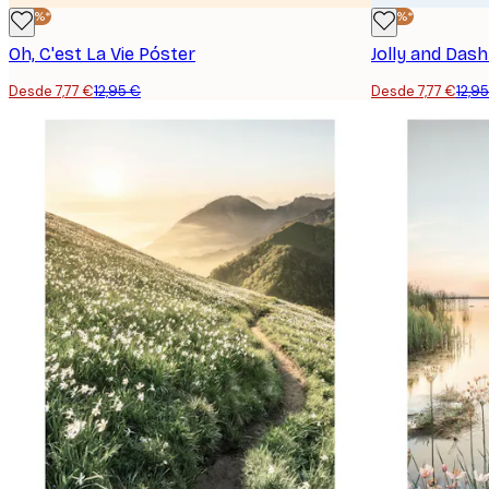
-40%*
-40%*
Oh, C'est La Vie Póster
Desde 7,77 €
12,95 €
Desde 7,77 €
12,9