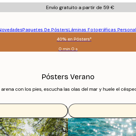
Envío gratuito a partir de 59 €
Novedades
Paquetes De Pósters
Láminas Fotográficas Persona
40% en Pósters*
0 min
0 s
Válido
hasta:
2026-
08-
09
Pósters Verano
 arena con los pies, escucha las olas del mar y huele el césp