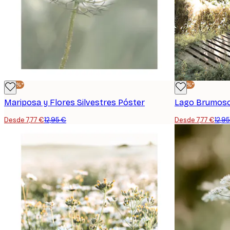
-40%*
-40%*
Mariposa y Flores Silvestres Póster
Lago Brumoso
Desde 7,77 €
12,95 €
Desde 7,77 €
12,9