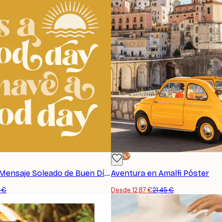
-40%*
KsanaKalpa - Mensaje Soleado de Buen Día Póster
Aventura en Amalfi Póster
5 €
Desde 12,87 €
21,45 €