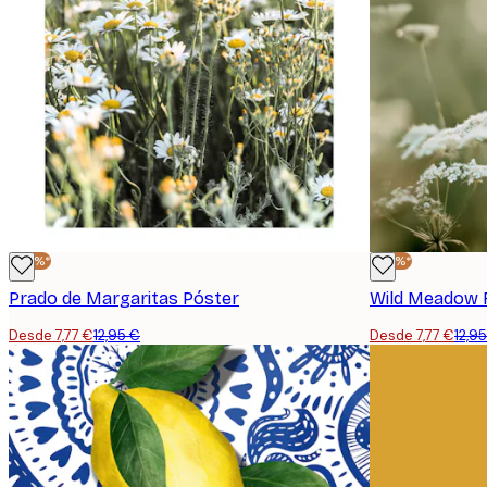
-40%*
-40%*
Prado de Margaritas Póster
Wild Meadow 
Desde 7,77 €
12,95 €
Desde 7,77 €
12,9