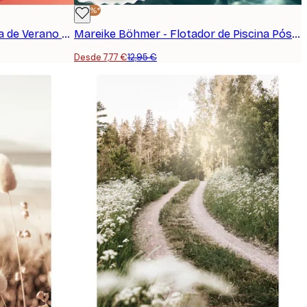
-40%*
Jolly and Dash - Spritz Naranja de Verano Póster
Mareike Böhmer - Flotador de Piscina Póster
Desde 7,77 €
12,95 €