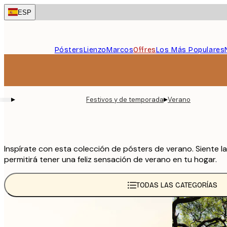
Skip
ESP
to
main
content.
Pósters
Lienzo
Marcos
Offres
Los Más Populares
▸
▸
Festivos y de temporada
Verano
Inspírate con esta colección de pósters de verano. Siente la
permitirá tener una feliz sensación de verano en tu hogar.
TODAS LAS CATEGORÍAS