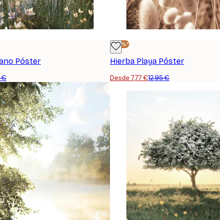
-40%*
ano Póster
Hierba Playa Póster
5 €
Desde 7,77 €
12,95 €