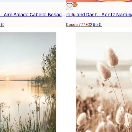
-40%*
Jolly and Dash - Aire Salado Cabello Besado por el Sol Póster
5 €
Desde 7,77 €
12,95 €