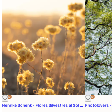
-40%*
-40%*
Henrike Schenk - Flores Silvestres al Sol Póster