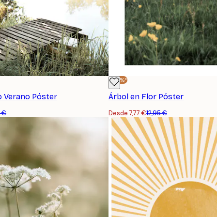
-40%*
 Verano Póster
Árbol en Flor Póster
5 €
Desde 7,77 €
12,95 €