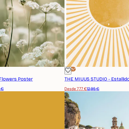
-40%*
Flowers Poster
5 €
Desde 7,77 €
12,95 €