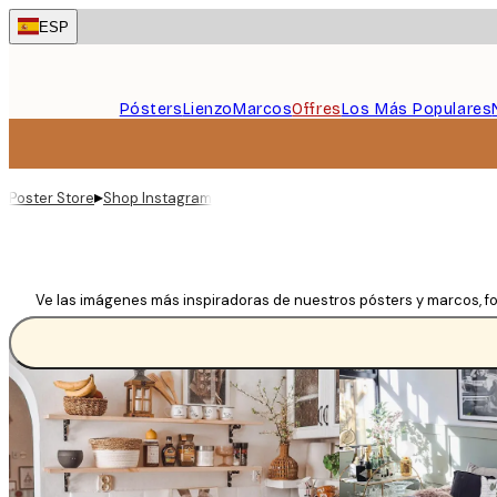
Skip
ESP
to
main
content.
Pósters
Lienzo
Marcos
Offres
Los Más Populares
▸
Poster Store
Shop Instagram
Ve las imágenes más inspiradoras de nuestros pósters y marcos, fo