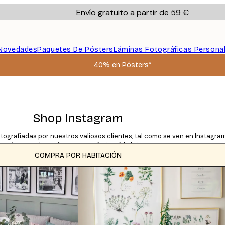
Envío gratuito a partir de 59 €
Novedades
Paquetes De Pósters
Láminas Fotográficas Persona
40% en Pósters*
Shop Instagram
tografiadas por nuestros valiosos clientes, tal como se ven en Instagra
tomaron las imágenes y quién tomó la foto.
COMPRA POR HABITACIÓN
CATEGORÍAS
Título