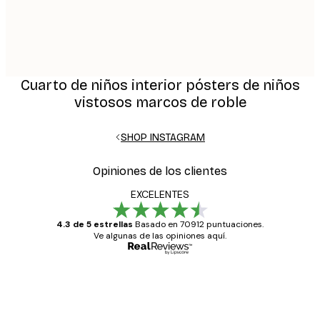
Cuarto de niños interior pósters de niños
vistosos marcos de roble
SHOP INSTAGRAM
Opiniones de los clientes
EXCELENTES
4.3 de 5 estrellas
Basado en 70912 puntuaciones.
Ve algunas de las opiniones aquí.
Comprador verificado
Opiniones
de
Todo genial