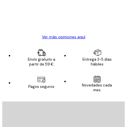
los
clientes
20 abr
Alba R
Ver más opiniones aquí
Envío gratuito a
Entrega 3-5 días
partir de 59 €
hábiles
Novedades cada
Pagos seguros
mes