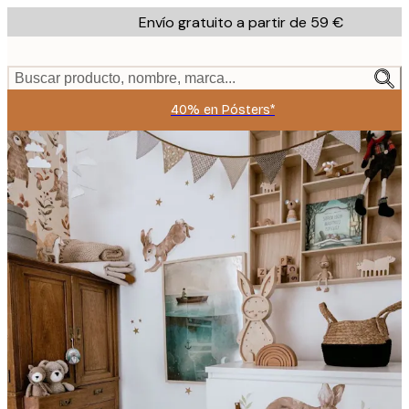
Skip
Envío gratuito a partir de 59 €
to
main
content.
Buscar producto, nombre, marca...
40% en Pósters*