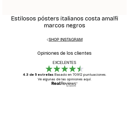
Estilosos pósters italianos costa amalfi
marcos negros
SHOP INSTAGRAM
Opiniones de los clientes
EXCELENTES
4.3 de 5 estrellas
Basado en 70912 puntuaciones.
Ve algunas de las opiniones aquí.
Comprador verificado
Opiniones
de
Todo genial
los
clientes