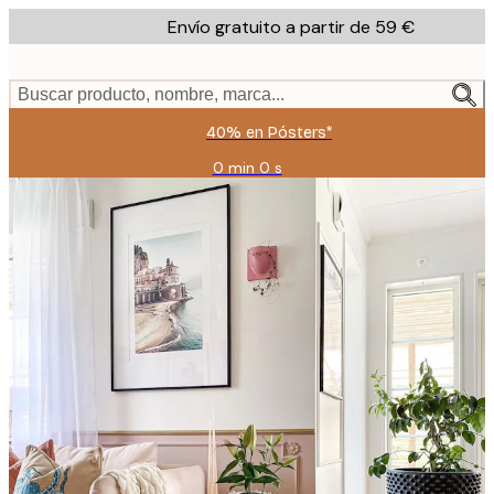
Skip
Envío gratuito a partir de 59 €
to
main
content.
Buscar producto, nombre, marca...
40% en Pósters*
0 min
0 s
Válido
hasta:
2026-
08-
09