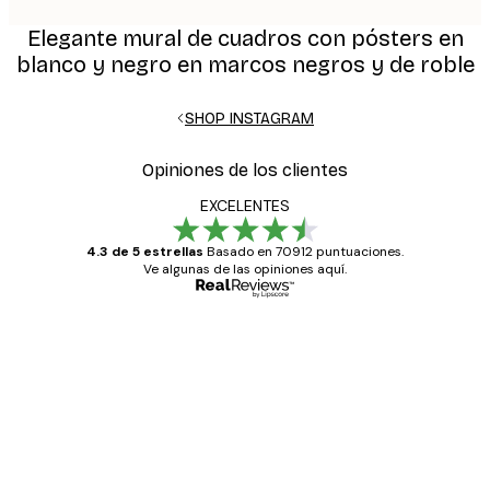
Elegante mural de cuadros con pósters en
blanco y negro en marcos negros y de roble
SHOP INSTAGRAM
Opiniones de los clientes
EXCELENTES
4.3 de 5 estrellas
Basado en 70912 puntuaciones.
Ve algunas de las opiniones aquí.
Comprador verificado
Opiniones
de
Todo genial
los
clientes
20 abr
Alba R