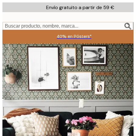
Skip
Envío gratuito a partir de 59 €
to
main
content.
Buscar producto, nombre, marca...
40% en Pósters*