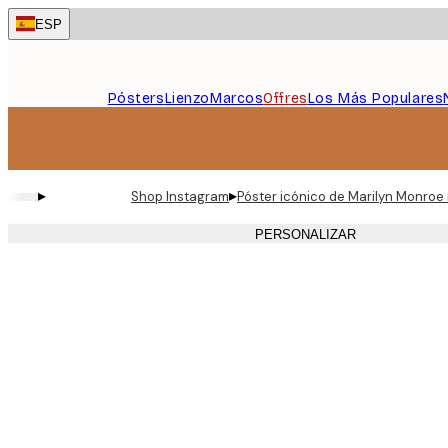
Skip
ESP
to
main
content.
Pósters
Lienzo
Marcos
Offres
Los Más Populares
▸
▸
Shop Instagram
Póster icónico de Marilyn Monroe
PERSONALIZAR