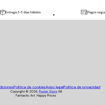
Entrega 3-5 días hábiles
Pagos segu
Poster Store
diciones
Política de cookies
Aviso legal
Política de privacidad
Copyright ©
2026
,
Poster Store
AB
Fantastic Art. Happy Prices.