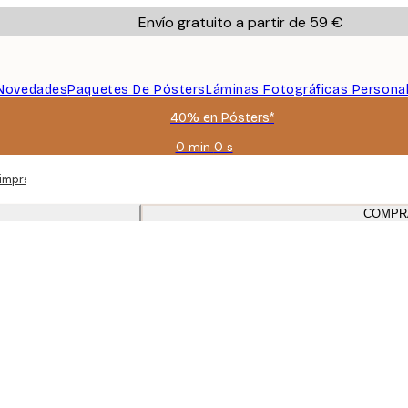
Envío gratuito a partir de 59 €
Novedades
Paquetes De Pósters
Láminas Fotográficas Persona
40% en Pósters*
0 min
0 s
Válido
hasta:
 impresiones en blanco y negro
2026-
08-
COMPR
09