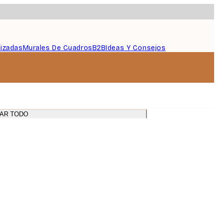
lizadas
Murales De Cuadros
B2B
Ideas Y Consejos
AR TODO