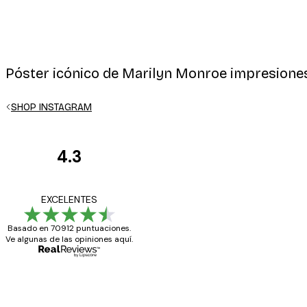
Póster icónico de Marilyn Monroe impresione
SHOP INSTAGRAM
4.3
Opiniones
de
Todo genial
EXCELENTES
los
Basado en 70912 puntuaciones.
clientes
Ve algunas de las opiniones aquí.
20 abr
Alba R