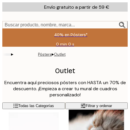
Skip
Envío gratuito a partir de 59 €
to
main
content.
Buscar producto, nombre, marca...
40% en Pósters*
0 min
0 s
Válido
hasta:
▸
▸
Pósters
Outlet
2026-
08-
09
Outlet
Encuentra aquí preciosos pósters con HASTA un 70% de
descuento. ¡Empieza a crear tu mural de cuadros
personalizado!
Todas las Categorías
Filtrar y ordenar