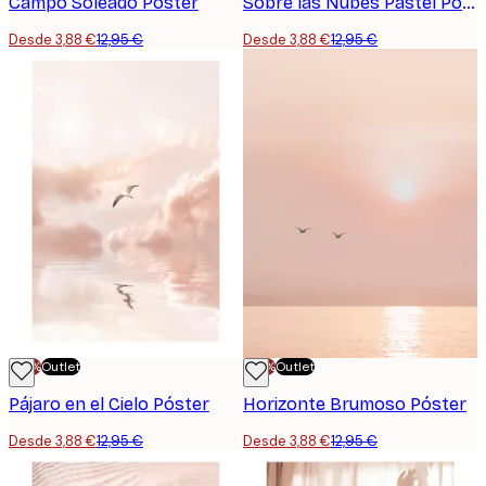
Campo Soleado Póster
Sobre las Nubes Pastel Póster
Desde 3,88 €
12,95 €
Desde 3,88 €
12,95 €
-70%
Outlet
-70%
Outlet
Pájaro en el Cielo Póster
Horizonte Brumoso Póster
Desde 3,88 €
12,95 €
Desde 3,88 €
12,95 €