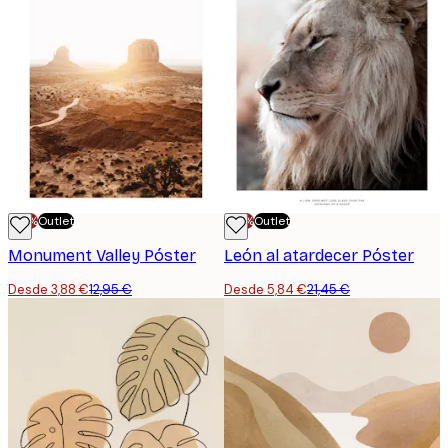
-70%
Outlet
-70%
Outlet
Monument Valley Póster
León al atardecer Póster
Desde 3,88 €
12,95 €
Desde 5,84 €
21,45 €