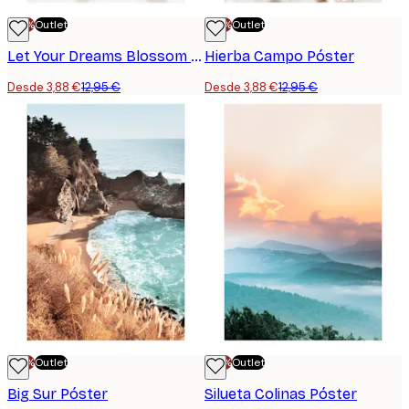
-70%
Outlet
-70%
Outlet
Let Your Dreams Blossom Póster
Hierba Campo Póster
Desde 3,88 €
12,95 €
Desde 3,88 €
12,95 €
-70%
Outlet
-70%
Outlet
Big Sur Póster
Silueta Colinas Póster