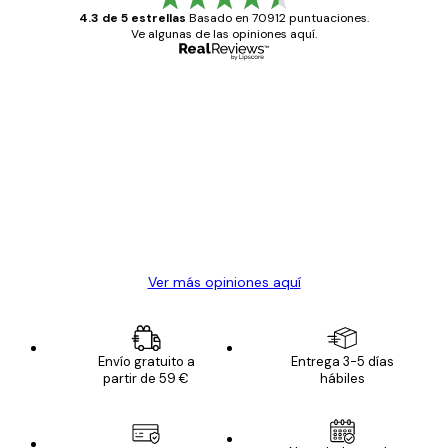
4.3 de 5 estrellas
Basado en 70912 puntuaciones.
Ve algunas de las opiniones aquí.
Comprador verificado
Opiniones
de
Todo genial
los
clientes
20 abr
Alba R
Ver más opiniones aquí
Envío gratuito a
Entrega 3-5 días
partir de 59 €
hábiles