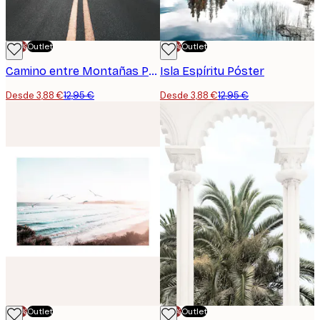
-70%
Outlet
-70%
Outlet
Camino entre Montañas Póster
Isla Espíritu Póster
Desde 3,88 €
12,95 €
Desde 3,88 €
12,95 €
-70%
Outlet
-70%
Outlet