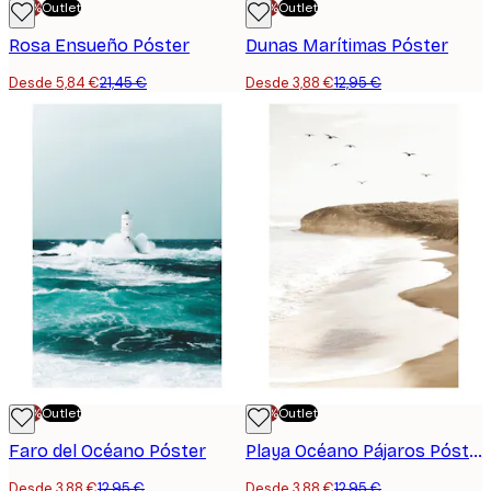
-70%
Outlet
-70%
Outlet
Rosa Ensueño Póster
Dunas Marítimas Póster
Desde 5,84 €
21,45 €
Desde 3,88 €
12,95 €
-70%
Outlet
-70%
Outlet
Faro del Océano Póster
Playa Océano Pájaros Póster
Desde 3,88 €
12,95 €
Desde 3,88 €
12,95 €