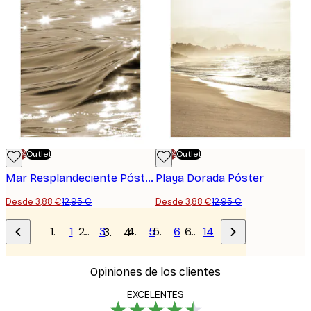
-70%
Outlet
-70%
Outlet
Mar Resplandeciente Póster
Playa Dorada Póster
Desde 3,88 €
12,95 €
Desde 3,88 €
12,95 €
1
…
3
5
6
…
14
4
Opiniones de los clientes
EXCELENTES