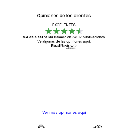
Opiniones de los clientes
EXCELENTES
4.3 de 5 estrellas
Basado en 70912 puntuaciones.
Ve algunas de las opiniones aquí.
Comprador verificado
Opiniones
de
Todo genial
los
clientes
20 abr
Alba R
Ver más opiniones aquí