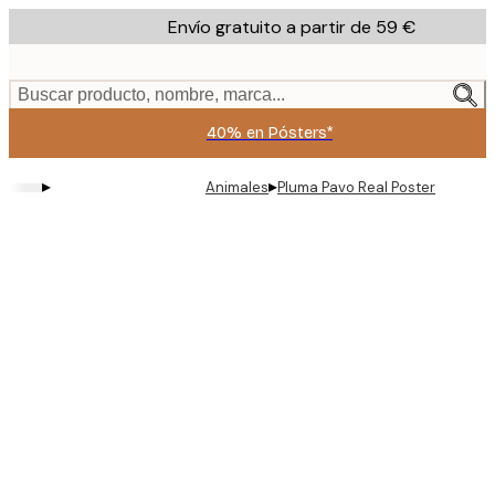
Skip
Envío gratuito a partir de 59 €
to
main
content.
Buscar producto, nombre, marca...
40% en Pósters*
▸
▸
Animales
Pluma Pavo Real Poster