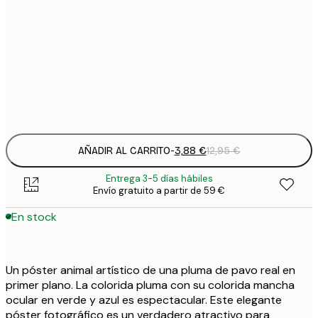
3
21x30 cm
1
5
30x40 cm
2
Frame
options
AÑADIR AL CARRITO
-
3,88 €
12,95 €
Entrega 3-5 días hábiles
Envío gratuito a partir de 59 €
En stock
Un póster animal artístico de una pluma de pavo real en
primer plano. La colorida pluma con su colorida mancha
ocular en verde y azul es espectacular. Este elegante
póster fotográfico es un verdadero atractivo para