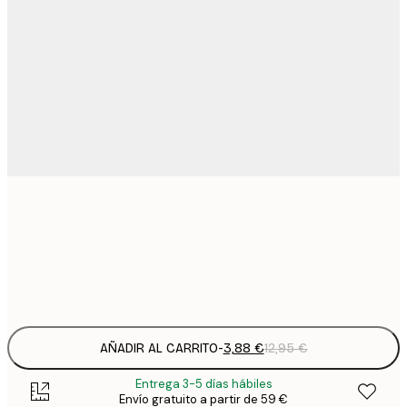
3
21x30 cm
1
Frame
options
AÑADIR AL CARRITO
-
3,88 €
12,95 €
Entrega 3-5 días hábiles
Envío gratuito a partir de 59 €