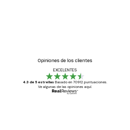
Opiniones de los clientes
EXCELENTES
4.3 de 5 estrellas
Basado en 70912 puntuaciones.
Ve algunas de las opiniones aquí.
Comprador verificado
Opiniones
de
Todo genial
los