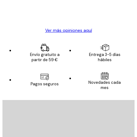
clientes
20 abr
Alba R
Ver más opiniones aquí
Envío gratuito a
Entrega 3-5 días
partir de 59 €
hábiles
Novedades cada
Pagos seguros
mes
E-mail