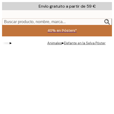
Skip
Envío gratuito a partir de 59 €
to
main
content.
Buscar producto, nombre, marca...
40% en Pósters*
▸
▸
Animales
Elefante en la Selva Póster
Product
images