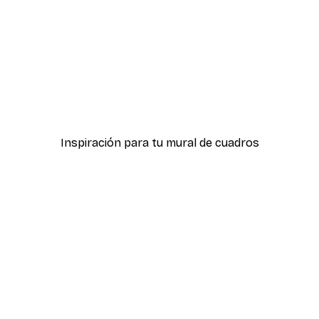
-70%
Outlet
Póster
Leona relajada póster
Desde 5,84 €
21,45 €
Inspiración para tu mural de cuadros