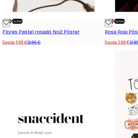
-70%
Outlet
-70%
Outlet
Flores Pastel rosado No2 Póster
Rosa Roja Pós
Desde 3,88 €
12,95 €
Desde 3,88 €
12,9