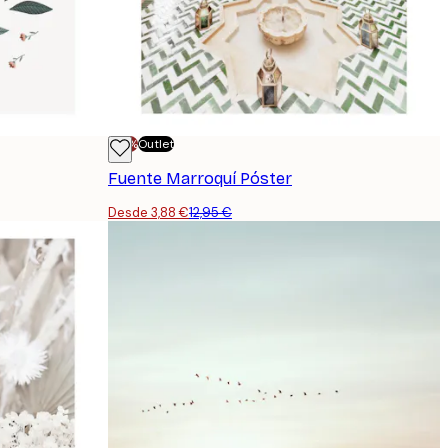
-70%
Outlet
Fuente Marroquí Póster
Desde 3,88 €
12,95 €