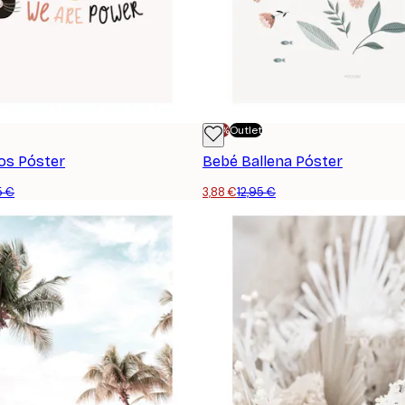
-70%
Outlet
os Póster
Bebé Ballena Póster
5 €
3,88 €
12,95 €