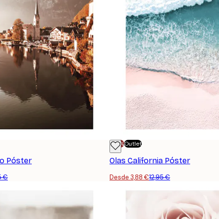
-70%
Outlet
o Póster
Olas California Póster
5 €
Desde 3,88 €
12,95 €