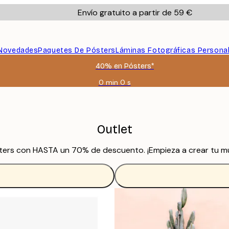
Envío gratuito a partir de 59 €
Novedades
Paquetes De Pósters
Láminas Fotográficas Persona
40% en Pósters*
0 min
0 s
Válido
hasta:
2026-
08-
09
Outlet
ters con HASTA un 70% de descuento. ¡Empieza a crear tu mu