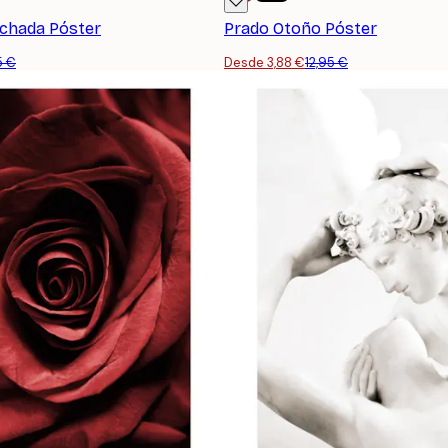
chada Póster
Prado Otoño Póster
5 €
Desde 3,88 €
12,95 €