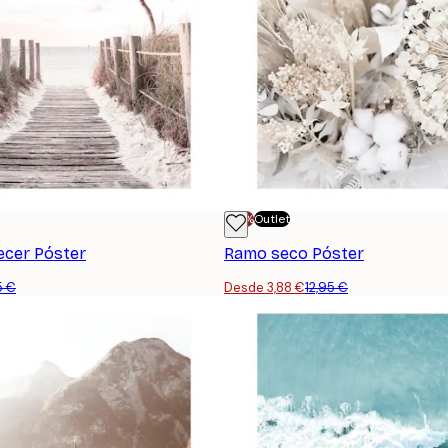
-70%
Outlet
cer Póster
Ramo seco Póster
5 €
Desde 3,88 €
12,95 €