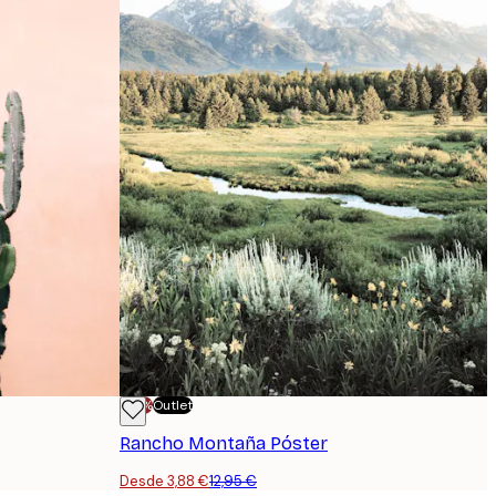
-70%
Outlet
Rancho Montaña Póster
Desde 3,88 €
12,95 €