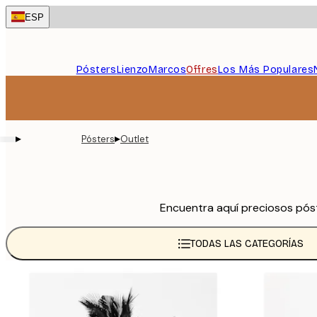
Skip
ESP
to
main
content.
Pósters
Lienzo
Marcos
Offres
Los Más Populares
▸
▸
Pósters
Outlet
Encuentra aquí preciosos pós
TODAS LAS CATEGORÍAS