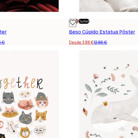
-70%
Outlet
ter
Beso Cúpido Estatua Póster
5 €
Desde 3,88 €
12,95 €