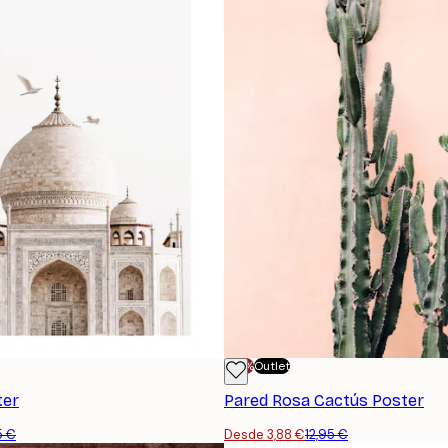
-70%
Outlet
ter
Pared Rosa Cactús Poster
5 €
Desde 3,88 €
12,95 €