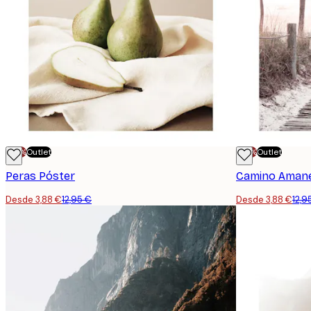
-70%
Outlet
-70%
Outlet
Peras Póster
Camino Amane
Desde 3,88 €
12,95 €
Desde 3,88 €
12,9