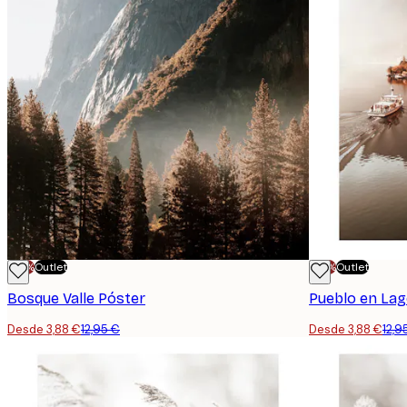
-70%
Outlet
-70%
Outlet
Bosque Valle Póster
Pueblo en Lag
Desde 3,88 €
12,95 €
Desde 3,88 €
12,9