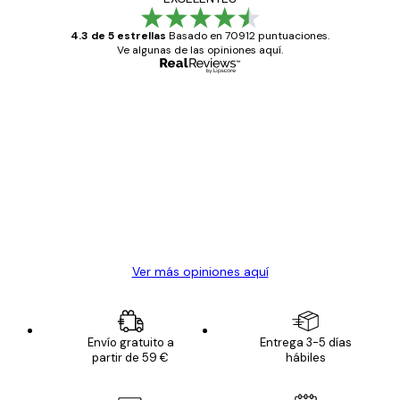
4.3 de 5 estrellas
Basado en 70912 puntuaciones.
Ve algunas de las opiniones aquí.
Comprador verificado
Opiniones
de
Todo genial
los
clientes
20 abr
Alba R
Ver más opiniones aquí
Envío gratuito a
Entrega 3-5 días
partir de 59 €
hábiles