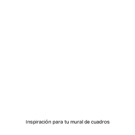
-40%*
 mármol beige n.º 2
Observación de Tiburone
Desde 7,77 €
12,95 €
Inspiración para tu mural de cuadros