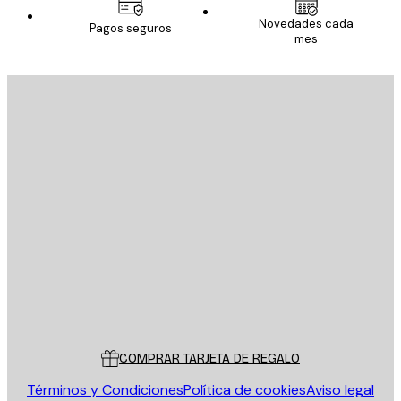
Novedades cada
Pagos seguros
mes
E-mail
ENVIAR
Tienda
Poster Store
Servicio al cliente
COMPRAR TARJETA DE REGALO
Términos y Condiciones
Política de cookies
Aviso legal