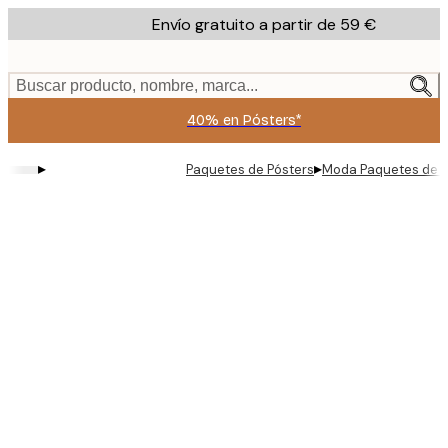
Skip
Envío gratuito a partir de 59 €
to
main
content.
Buscar producto, nombre, marca...
40% en Pósters*
▸
▸
Paquetes de Pósters
Moda Paquetes de p