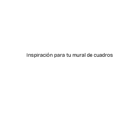
-40%*
Treechild - Susurros de O
Desde 7,77 €
12,95 €
Inspiración para tu mural de cuadros