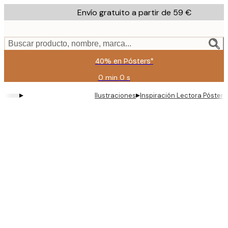
Skip
Envío gratuito a partir de 59 €
to
main
content.
Buscar producto, nombre, marca...
40% en Pósters*
0 min
0 s
Válido
hasta:
▸
▸
Ilustraciones
Inspiración Lectora Póster
2026-
08-
09