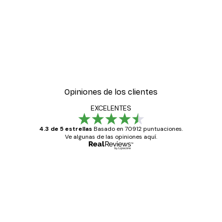
Opiniones de los clientes
EXCELENTES
4.3 de 5 estrellas
Basado en 70912 puntuaciones.
Ve algunas de las opiniones aquí.
Comprador verificado
Opiniones
de
Todo genial
los
clientes