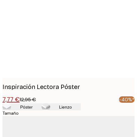
Product
images
Inspiración Lectora Póster
7,77 €
12,95 €
-40%*
Póster
Lienzo
Tamaño