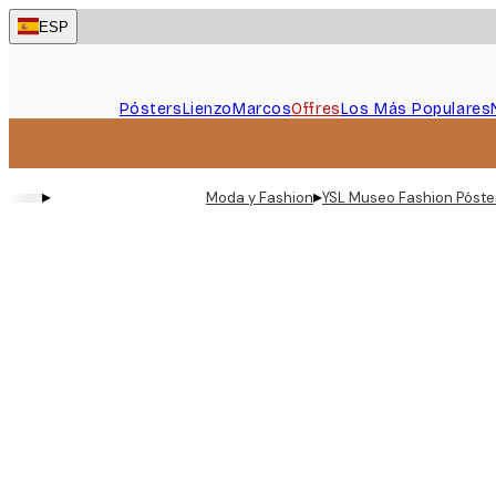
Skip
ESP
to
main
content.
Pósters
Lienzo
Marcos
Offres
Los Más Populares
▸
▸
Moda y Fashion
YSL Museo Fashion Póste