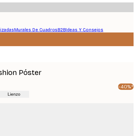
lizadas
Murales De Cuadros
B2B
Ideas Y Consejos
shion Póster
-40%*
Lienzo