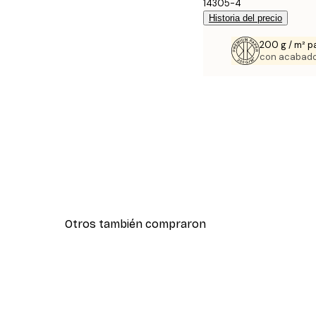
14305-4
Historia del precio
200 g / m² p
con acabado
Otros también compraron