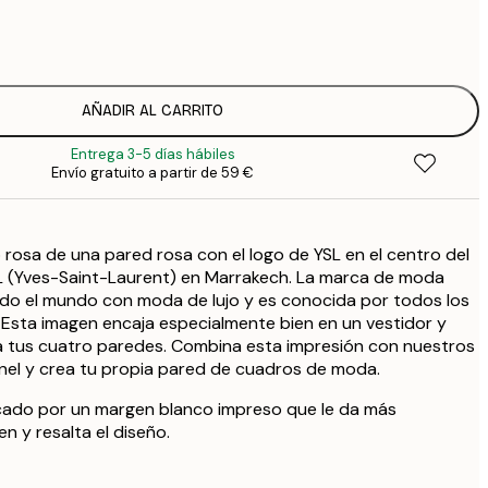
7
1
12
2
19
AÑADIR AL CARRITO
3
Entrega 3-5 días hábiles
Envío gratuito a partir de 59 €
 rosa de una pared rosa con el logo de YSL en el centro del
 (Yves-Saint-Laurent) en Marrakech. La marca de moda
odo el mundo con moda de lujo y es conocida por todos los
 Esta imagen encaja especialmente bien en un vestidor y
 a tus cuatro paredes. Combina esta impresión con nuestros
el y crea tu propia pared de cuadros de moda.
cado por un margen blanco impreso que le da más
n y resalta el diseño.