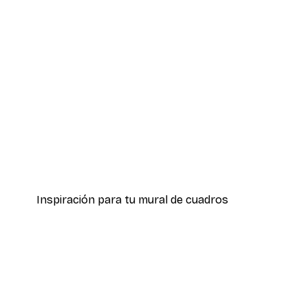
-40%*
Leopardo Póster
Desde 12,87 €
21,45 €
Inspiración para tu mural de cuadros