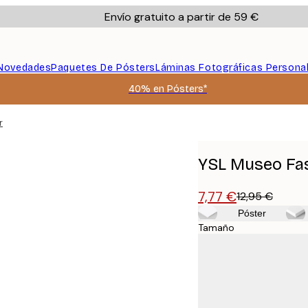
Envío gratuito a partir de 59 €
Novedades
Paquetes De Pósters
Láminas Fotográficas Persona
40% en Pósters*
r
YSL Museo Fa
7,77 €
12,95 €
Póster
Tamaño