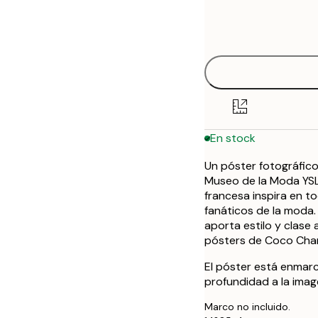
Frame
21x30 cm
options
30x40 cm
50x70 cm
En stock
Un póster fotográfico
Museo de la Moda YSL
francesa inspira en t
fanáticos de la moda.
aporta estilo y clase
pósters de Coco Chan
El póster está enmar
profundidad a la image
Marco no incluido.