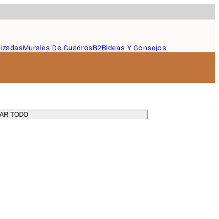
lizadas
Murales De Cuadros
B2B
Ideas Y Consejos
r
AR TODO