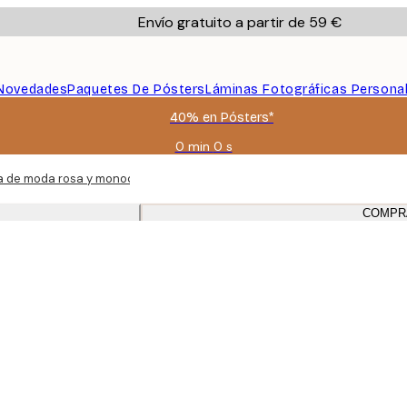
Envío gratuito a partir de 59 €
Novedades
Paquetes De Pósters
Láminas Fotográficas Persona
40% en Pósters*
0 min
0 s
Válido
hasta:
ía de moda rosa y monocromática con marcos de roble para sala de esta
2026-
08-
COMPR
09