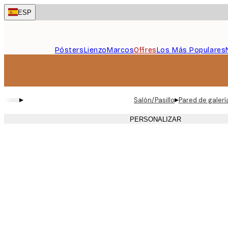
Skip
ESP
to
main
content.
Pósters
Lienzo
Marcos
Offres
Los Más Populares
▸
▸
Salón/Pasillo
Pared de galer
PERSONALIZAR