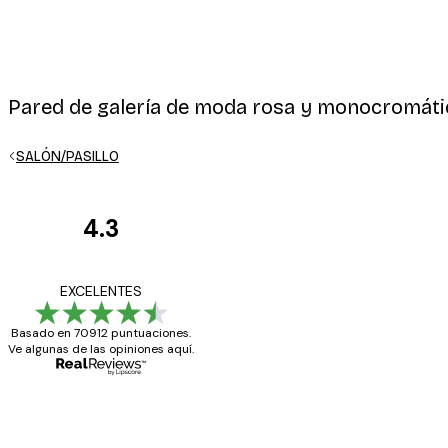
Pared de galería de moda rosa y monocromátic
SALÓN/PASILLO
4.3
Opiniones
de
Todo genial
EXCELENTES
los
Basado en 70912 puntuaciones.
clientes
Ve algunas de las opiniones aquí.
20 abr
Alba R