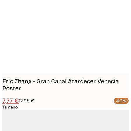
Product
images
Eric Zhang - Gran Canal Atardecer Venecia
Póster
7,77 €
12,95 €
-40%*
Tamaño