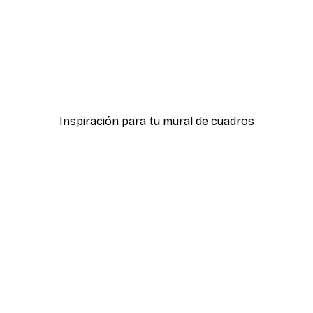
-40%*
tiere de Acanthus Poster
Póster Formas Gráficas 
Desde 7,77 €
12,95 €
Inspiración para tu mural de cuadros