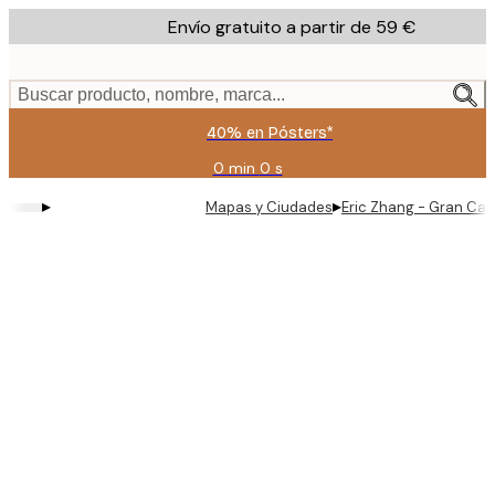
Skip
Envío gratuito a partir de 59 €
to
main
content.
Buscar producto, nombre, marca...
40% en Pósters*
0 min
0 s
Válido
hasta:
▸
▸
Mapas y Ciudades
Eric Zhang - Gran Can
2026-
08-
09