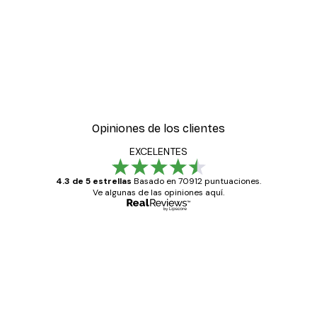
Opiniones de los clientes
EXCELENTES
4.3 de 5 estrellas
Basado en 70912 puntuaciones.
Ve algunas de las opiniones aquí.
Comprador verificado
Opiniones
de
Todo genial
los
clientes