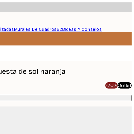
lizadas
Murales De Cuadros
B2B
Ideas Y Consejos
uesta de sol naranja
-70%
Outlet