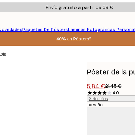
Envío gratuito a partir de 59 €
Novedades
Paquetes De Pósters
Láminas Fotográficas Persona
40% en Pósters*
anja
Póster de la p
5,84 €
21,45 €
4.0
3
Reseñas
Tamaño