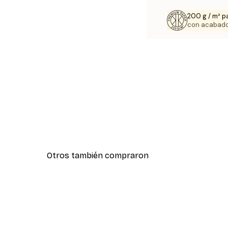
200 g / m² p
con acabado
Otros también compraron