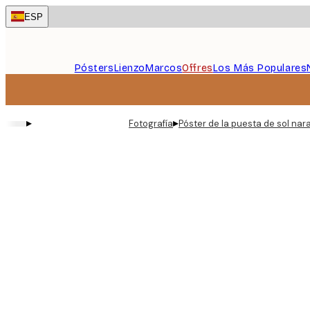
Skip
ESP
to
main
content.
Pósters
Lienzo
Marcos
Offres
Los Más Populares
▸
▸
Fotografía
Póster de la puesta de sol nar