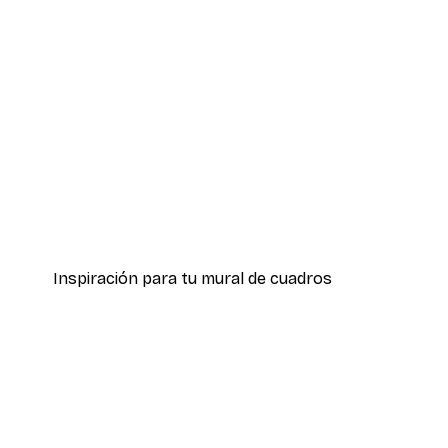
-70%
Outlet
The Moonship Póster
Desde 3,88 €
12,95 €
Inspiración para tu mural de cuadros