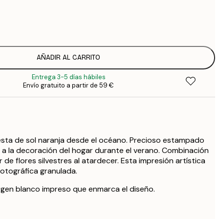
5
2
8
3
AÑADIR AL CARRITO
Entrega 3-5 días hábiles
Envío gratuito a partir de 59 €
esta de sol naranja desde el océano. Precioso estampado
 a la decoración del hogar durante el verano. Combinación
 de flores silvestres al atardecer. Esta impresión artística
fotográfica granulada.
rgen blanco impreso que enmarca el diseño.