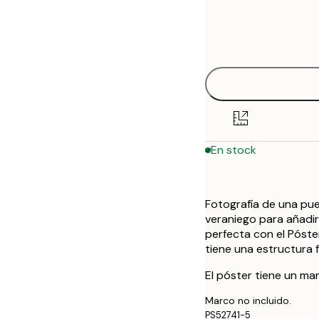
Frame
30x40 cm
options
50x70 cm
En stock
Fotografía de una pu
veraniego para añadir
perfecta con el Póster
tiene una estructura 
El póster tiene un ma
Marco no incluido.
PS52741-5