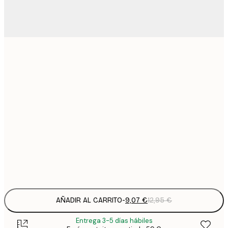
9
21x30 cm
1
15
30x40 cm
2
19
40x50 cm
2
23
50x70 cm
3
Frame
options
AÑADIR AL CARRITO
-
9,07 €
12,95 €
Entrega 3-5 días hábiles