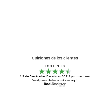
Opiniones de los clientes
EXCELENTES
4.3 de 5 estrellas
Basado en 70912 puntuaciones.
Ve algunas de las opiniones aquí.
Comprador verificado
Opiniones
de
Todo genial