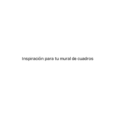
-30%*
óster
Hierba Playa Póster
Desde 9,07 €
12,95 €
Inspiración para tu mural de cuadros