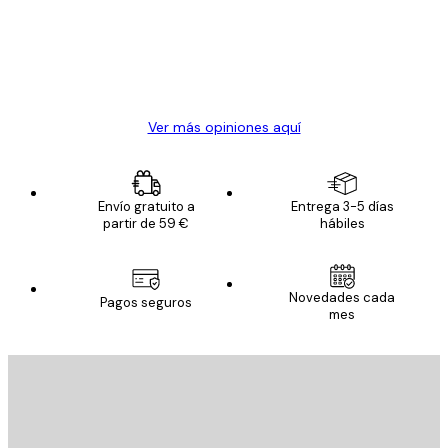
los
clientes
20 abr
Alba R
Ver más opiniones aquí
Envío gratuito a
Entrega 3-5 días
partir de 59 €
hábiles
Novedades cada
Pagos seguros
mes