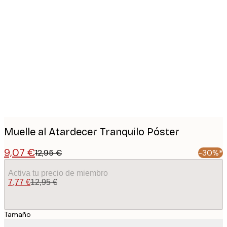
Product
images
Muelle al Atardecer Tranquilo Póster
9,07 €
12,95 €
-30%*
Activa tu precio de miembro
7,77 €
12,95 €
Tamaño