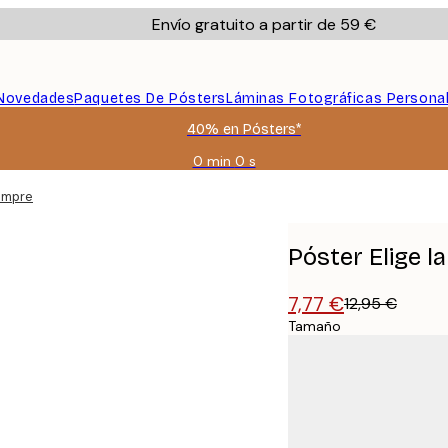
Envío gratuito a partir de 59 €
Novedades
Paquetes De Pósters
Láminas Fotográficas Persona
40% en Pósters*
0 min
0 s
Válido
hasta:
iempre
2026-
08-
09
Póster Elige l
7,77 €
12,95 €
Tamaño