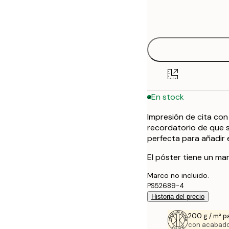
Frame
21x30 cm
options
En stock
Impresión de cita con 
recordatorio de que s
perfecta para añadir 
El póster tiene un ma
Marco no incluido.
PS52689-4
Historia del precio
200 g / m² p
con acabado