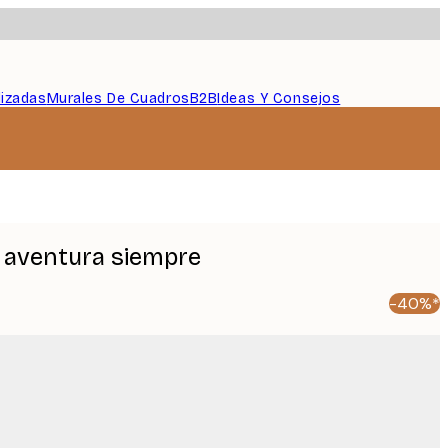
lizadas
Murales De Cuadros
B2B
Ideas Y Consejos
a aventura siempre
-40%*