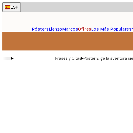
Skip
ESP
to
main
content.
Pósters
Lienzo
Marcos
Offres
Los Más Populares
▸
▸
Frases y Citas
Póster Elige la aventura s