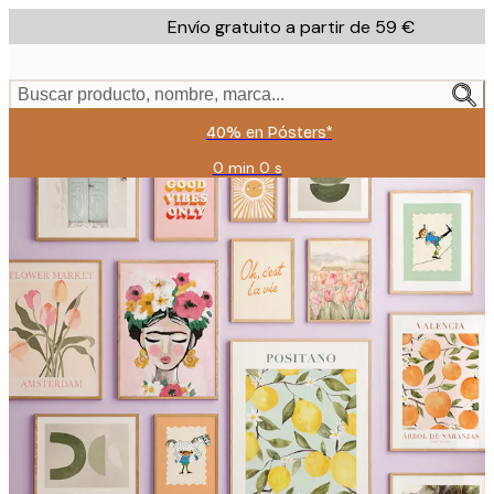
Skip
Envío gratuito a partir de 59 €
to
main
content.
Buscar producto, nombre, marca...
40% en Pósters*
0 min
0 s
Válido
hasta:
2026-
08-
09