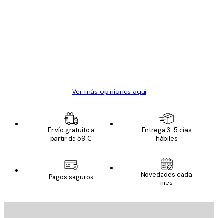
Opiniones
de
Todo genial
los
clientes
20 abr
Alba R
Ver más opiniones aquí
Envío gratuito a
Entrega 3-5 días
partir de 59 €
hábiles
Novedades cada
Pagos seguros
mes