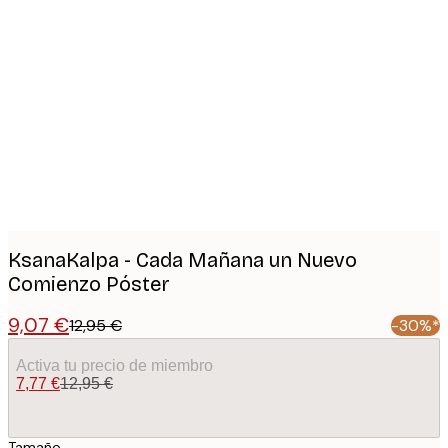
Product
images
KsanaKalpa - Cada Mañana un Nuevo
Comienzo Póster
9,07 €
12,95 €
-30%*
Activa tu precio de miembro
7,77 €
12,95 €
Tamaño