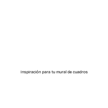
-70%
Outlet
óster
Las llaves Póster
Desde 5,84 €
21,45 €
Inspiración para tu mural de cuadros