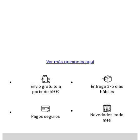
Comprador verificado
Opiniones
de
Todo genial
los
clientes
20 abr
Alba R
Ver más opiniones aquí
Envío gratuito a
Entrega 3-5 días
partir de 59 €
hábiles
Novedades cada
Pagos seguros
mes