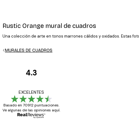
Rustic Orange mural de cuadros
Una colección de arte en tonos marrones cálidos y oxidados. Estas fo
E-mail
MURALES DE CUADROS
4.3
Opiniones
de
Política de privacidad
Todo genial
EXCELENTES
los
Basado en 70912 puntuaciones.
clientes
Ve algunas de las opiniones aquí.
20 abr
Alba R