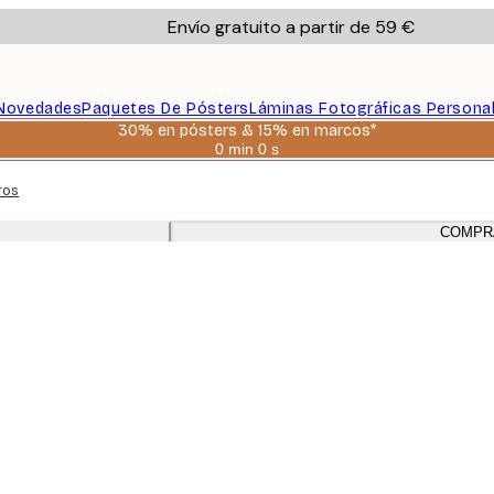
Envío gratuito a partir de 59 €
Novedades
Paquetes De Pósters
Láminas Fotográficas Persona
30% en pósters & 15% en marcos*
0 min
0 s
Válido
hasta:
ros
2026-
08-
06
COMPR