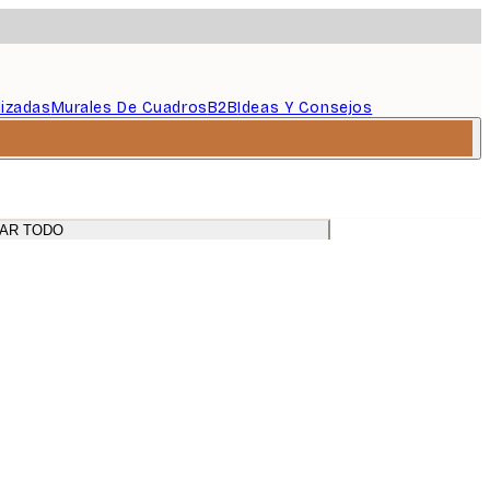
lizadas
Murales De Cuadros
B2B
Ideas Y Consejos
AR TODO