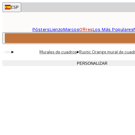
Skip
ESP
to
main
content.
Pósters
Lienzo
Marcos
Offres
Los Más Populares
▸
▸
Murales de cuadros
Rustic Orange mural de cuad
PERSONALIZAR