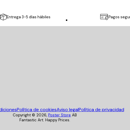
Entrega 3-5 días hábiles
Pagos segu
Poster Store
diciones
Política de cookies
Aviso legal
Política de privacidad
Copyright ©
2026
,
Poster Store
AB
Fantastic Art. Happy Prices.