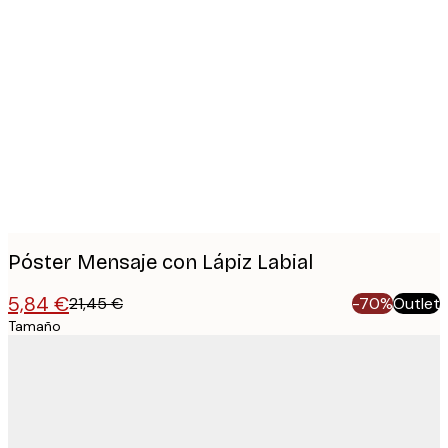
Product
images
Póster Mensaje con Lápiz Labial
5,84 €
21,45 €
-70%
Outlet
Tamaño