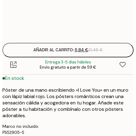
5
30x40 cm
2
Frame
options
AÑADIR AL CARRITO
-
5,84 €
21,45 €
Entrega 3-5 días hábiles
Envío gratuito a partir de 59 €
En stock
Póster de una mano escribiendo «I Love You» en un muro
con lápiz labial rojo. Los pósters románticos crean una
sensación cálida y acogedora en tu hogar. Añade este
póster a tu habitación y combínalo con otros pósters
adorables.
Marco no incluido.
PS52905-5