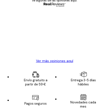
Ve algunas de las opiniones aquí.
Comprador verificado
Opiniones
de
Todo genial
los
clientes
20 abr
Alba R
Ver más opiniones aquí
Envío gratuito a
Entrega 3-5 días
partir de 59 €
hábiles
Novedades cada
Pagos seguros
mes