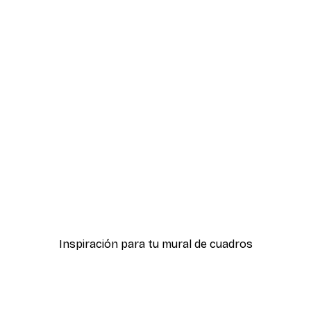
-40%*
ter
Hierba Playa Póster
Desde 7,77 €
12,95 €
Inspiración para tu mural de cuadros