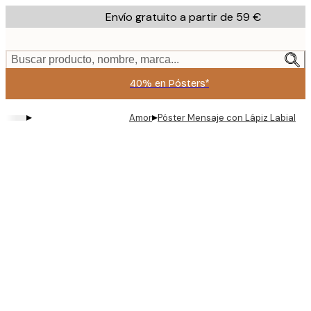
Skip
Envío gratuito a partir de 59 €
to
main
content.
Buscar producto, nombre, marca...
40% en Pósters*
▸
▸
Amor
Póster Mensaje con Lápiz Labial