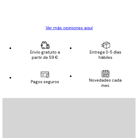
clientes
20 abr
Alba R
Ver más opiniones aquí
Envío gratuito a
Entrega 3-5 días
partir de 59 €
hábiles
Novedades cada
Pagos seguros
mes
E-mail