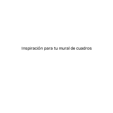
-40%*
Wild Meadow Flowers Po
Desde 7,77 €
12,95 €
Inspiración para tu mural de cuadros