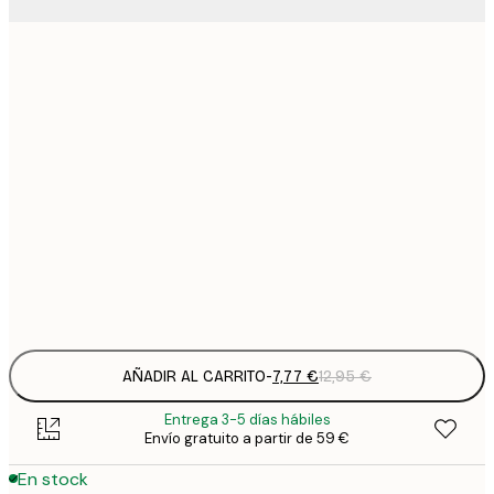
7
21x30 cm
1
12
30x40 cm
2
16
40x50 cm
2
19
50x70 cm
3
Frame
options
AÑADIR AL CARRITO
-
7,77 €
12,95 €
Entrega 3-5 días hábiles
Envío gratuito a partir de 59 €
En stock