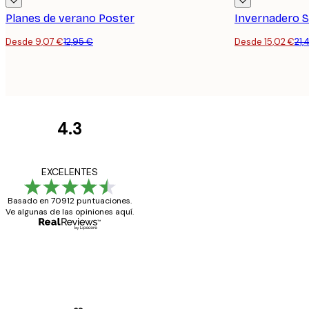
Planes de verano Poster
Invernadero S
Desde 9,07 €
12,95 €
Desde 15,02 €
21,
4.3
Opiniones
de
Todo genial
EXCELENTES
los
Basado en 70912 puntuaciones.
clientes
Ve algunas de las opiniones aquí.
20 abr
Alba R