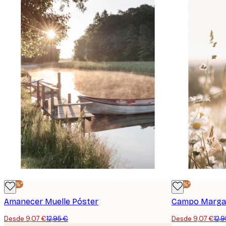
E-mail
-30%*
-30%*
Amanecer Muelle Póster
Campo Margar
Desde 9,07 €
12,95 €
Desde 9,07 €
12,