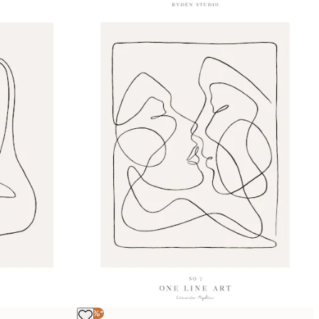
-30%*