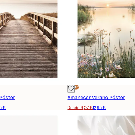
-30%*
 Póster
Amanecer Verano Póster
95 €
Desde 9,07 €
12,95 €