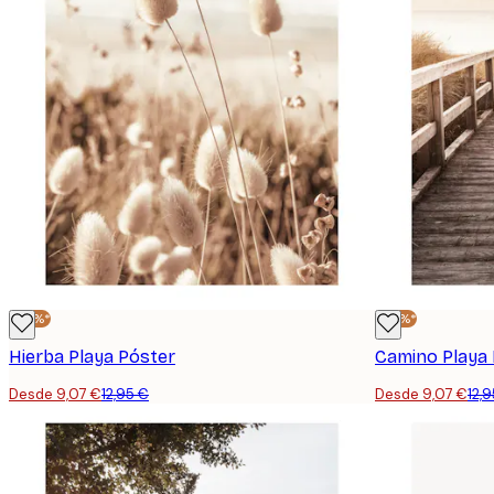
-30%*
-30%*
Hierba Playa Póster
Camino Playa
Desde 9,07 €
12,95 €
Desde 9,07 €
12,