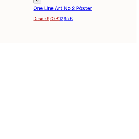
One Line Art No 2 Póster
Desde 9,07 €
12,95 €
Comprador verificado
...
9 feb
RUBEN T