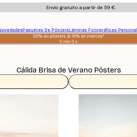
Envío gratuito a partir de 59 €
Novedades
Paquetes De Pósters
Láminas Fotográficas Persona
30% en pósters & 15% en marcos*
0 min
0 s
Válido
hasta:
2026-
08-
06
Cálida Brisa de Verano Pósters