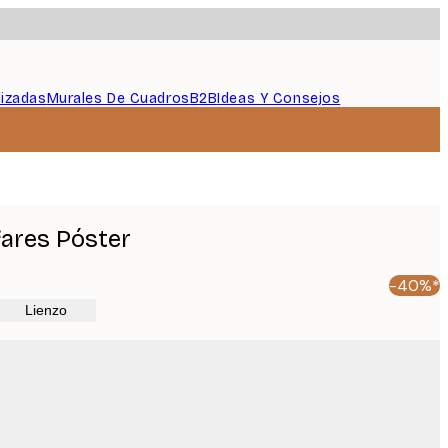
lizadas
Murales De Cuadros
B2B
Ideas Y Consejos
ares Póster
-40%*
Lienzo