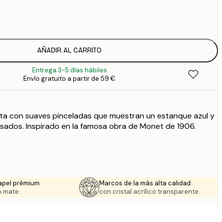
7
1
12
2
19
AÑADIR AL CARRITO
3
Entrega 3-5 días hábiles
Envío gratuito a partir de 59 €
sta con suaves pinceladas que muestran un estanque azul y
 rosados. Inspirado en la famosa obra de Monet de 1906.
apel prémium
Marcos de la más alta calidad
 mate.
con cristal acrílico transparente.