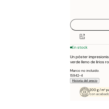
Frame
21x30 cm
options
30x40 cm
50x70 cm
En stock
Un póster impresioni
verde lleno de lirios
Marco no incluido.
15942-4
Historia del precio
200 g / m² p
con acabado