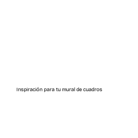
-40%*
Póster 'Good Things Take Time
Desde 7,77 €
12,95 €
Inspiración para tu mural de cuadros