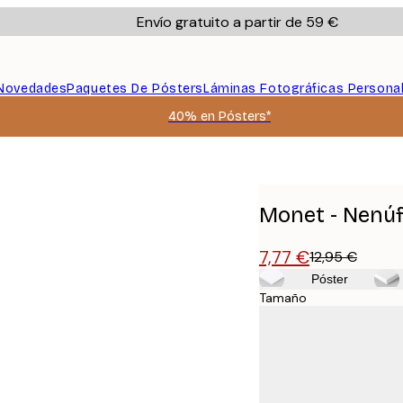
Envío gratuito a partir de 59 €
Novedades
Paquetes De Pósters
Láminas Fotográficas Persona
40% en Pósters*
Monet - Nenúf
7,77 €
12,95 €
Póster
Tamaño