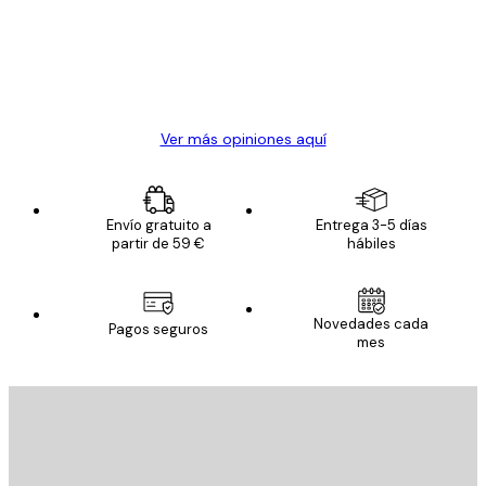
los
clientes
20 abr
Alba R
Ver más opiniones aquí
Envío gratuito a
Entrega 3-5 días
partir de 59 €
hábiles
Novedades cada
Pagos seguros
mes