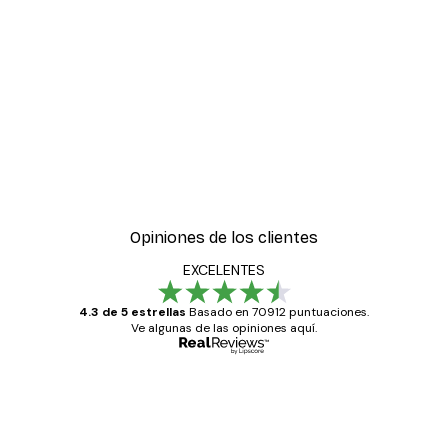
Opiniones de los clientes
EXCELENTES
4.3 de 5 estrellas
Basado en 70912 puntuaciones.
Ve algunas de las opiniones aquí.
Comprador verificado
Opiniones
de
Todo genial