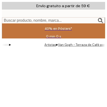
Skip
Envío gratuito a partir de 59 €
to
main
content.
Buscar producto, nombre, marca...
40% en Pósters*
0 min
0 s
Válido
hasta:
▸
▸
Artistas
Van Gogh - Terraza de Café por 
2026-
08-
09