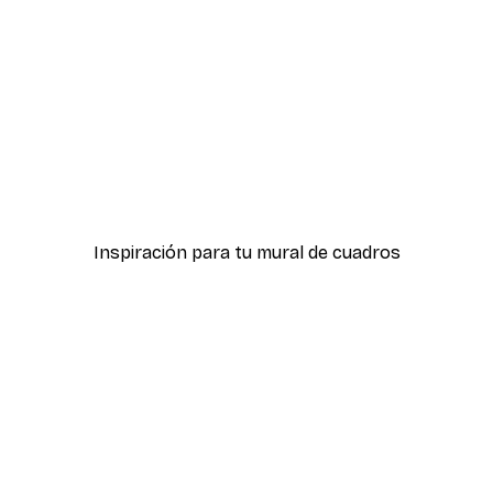
-40%*
Rosana Laiz Blursbyai - Amapolas Doradas sobre Azul Póster
Monet - Palmeras en Bor
Desde 7,77 €
12,95 €
Inspiración para tu mural de cuadros