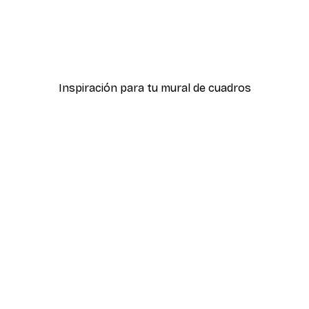
-40%*
or Póster
Ciervo y Conejo Póster
Desde 7,77 €
12,95 €
Inspiración para tu mural de cuadros