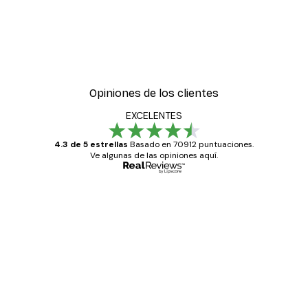
Opiniones de los clientes
EXCELENTES
4.3 de 5 estrellas
Basado en 70912 puntuaciones.
Ve algunas de las opiniones aquí.
Comprador verificado
Opiniones
de
Todo genial
los
clientes
20 abr
Alba R