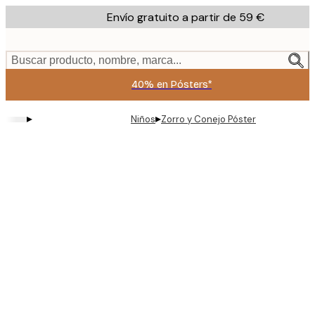
Skip
Envío gratuito a partir de 59 €
to
main
content.
Buscar producto, nombre, marca...
40% en Pósters*
▸
▸
Niños
Zorro y Conejo Póster