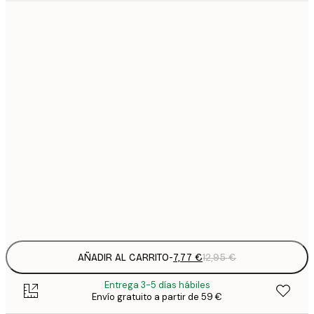
7
21x30 cm
1
12
30x40 cm
2
16
40x50 cm
2
16
50x50 cm
2
19
50x70 cm
3
Frame
options
AÑADIR AL CARRITO
-
7,77 €
12,95 €
Entrega 3-5 días hábiles
Envío gratuito a partir de 59 €