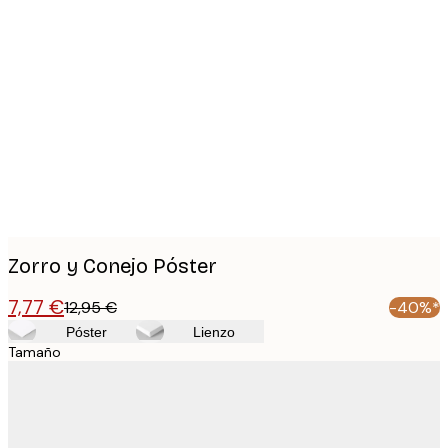
Product
images
Zorro y Conejo Póster
7,77 €
12,95 €
-40%*
Póster
Lienzo
Tamaño