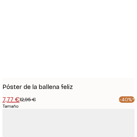
Product
images
Póster de la ballena feliz
7,77 €
12,95 €
-40%*
Tamaño