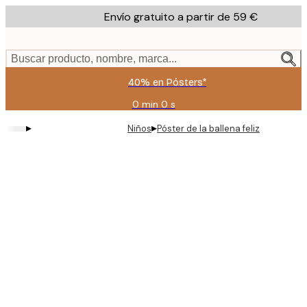
Skip
Envío gratuito a partir de 59 €
to
main
content.
Buscar producto, nombre, marca...
40% en Pósters*
0 min
0 s
Válido
hasta:
▸
▸
Niños
Póster de la ballena feliz
2026-
08-
09