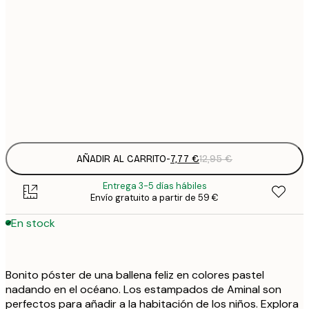
7
21x30 cm
1
12
30x40 cm
2
Frame
options
AÑADIR AL CARRITO
-
7,77 €
12,95 €
Entrega 3-5 días hábiles
Envío gratuito a partir de 59 €
En stock
Bonito póster de una ballena feliz en colores pastel
nadando en el océano. Los estampados de Aminal son
perfectos para añadir a la habitación de los niños. Explora