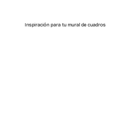
 fugaz
Born to Be Wild Póster
Desde 7,77 €
12,95 €
Inspiración para tu mural de cuadros