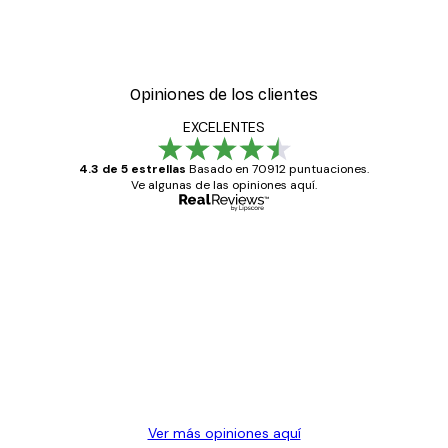
Opiniones de los clientes
EXCELENTES
4.3 de 5 estrellas
Basado en 70912 puntuaciones.
Ve algunas de las opiniones aquí.
Comprador verificado
Opiniones
de
Todo genial
los
clientes
20 abr
Alba R
Ver más opiniones aquí