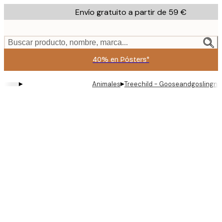
Skip
Envío gratuito a partir de 59 €
to
main
content.
Buscar producto, nombre, marca...
40% en Pósters*
▸
▸
Animales
Treechild - Gooseandgoslingno