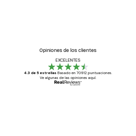
Opiniones de los clientes
EXCELENTES
4.3 de 5 estrellas
Basado en 70912 puntuaciones.
Ve algunas de las opiniones aquí.
Comprador verificado
Opiniones
de
Todo genial
los
clientes
20 abr