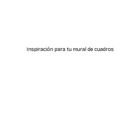
-40%*
nrientes
Cheerful Crocodile Póste
Desde 7,77 €
12,95 €
Inspiración para tu mural de cuadros