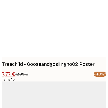
Product
images
Treechild - Gooseandgoslingno02 Póster
7,77 €
12,95 €
-40%*
Tamaño