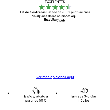
EXCELENTES
4.3 de 5 estrellas
Basado en 70912 puntuaciones.
Ve algunas de las opiniones aquí.
Comprador verificado
Opiniones
de
Todo genial
los
clientes
20 abr
Alba R
Ver más opiniones aquí
Envío gratuito a
Entrega 3-5 días
partir de 59 €
hábiles