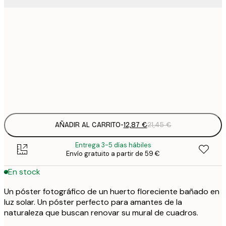
12
30x40 cm
2
19
50x70 cm
3
Frame
options
AÑADIR AL CARRITO
-
12,87 €
21,45 €
Entrega 3-5 días hábiles
Envío gratuito a partir de 59 €
En stock
Un póster fotográfico de un huerto floreciente bañado en
luz solar. Un póster perfecto para amantes de la
naturaleza que buscan renovar su mural de cuadros.