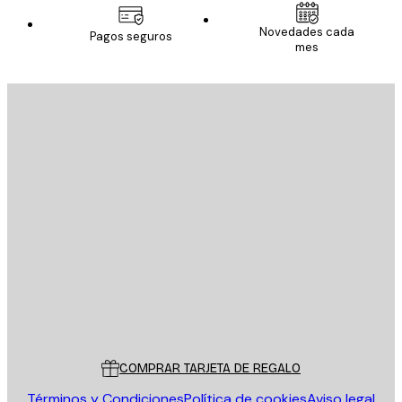
Novedades cada
Pagos seguros
mes
E-mail
ENVIAR
Tienda
Poster Store
Servicio al cliente
COMPRAR TARJETA DE REGALO
Términos y Condiciones
Política de cookies
Aviso legal