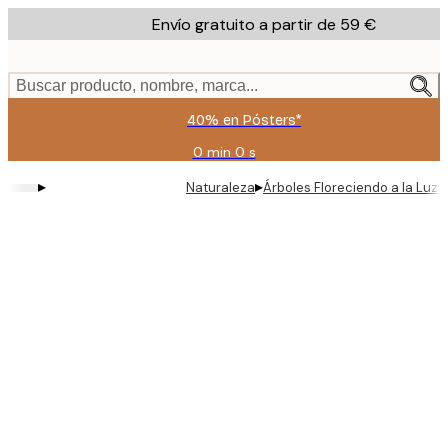
Skip
Envío gratuito a partir de 59 €
to
main
content.
Buscar producto, nombre, marca...
40% en Pósters*
0 min
0 s
Válido
hasta:
▸
▸
Naturaleza
Árboles Floreciendo a la Luz d
2026-
08-
09