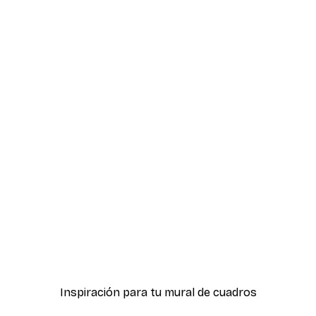
-40%*
Abstracto Póster
Kathrin Pienaar - Paisaje
Desde 7,77 €
12,95 €
Inspiración para tu mural de cuadros