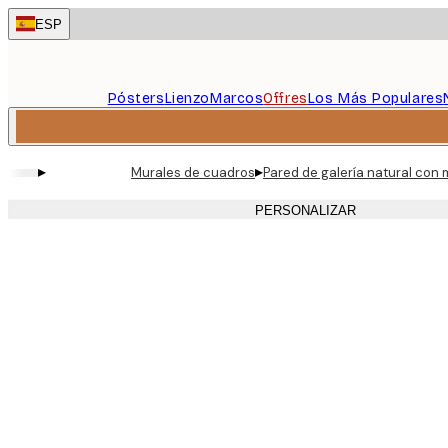
Skip
ESP
to
main
content.
Pósters
Lienzo
Marcos
Offres
Los Más Populares
▸
▸
Murales de cuadros
Pared de galería natural con 
PERSONALIZAR