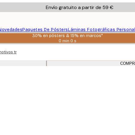
Envío gratuito a partir de 59 €
Novedades
Paquetes De Pósters
Láminas Fotográficas Persona
30% en pósters & 15% en marcos*
0 min
0 s
Válido
hasta:
motivos tranquilos de estampados botánicos y fotos con marcos de roble 
2026-
08-
06
COMPR