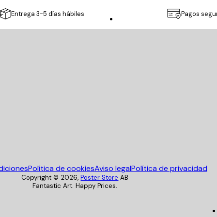
Entrega 3-5 días hábiles
Pagos segu
Poster Store
diciones
Política de cookies
Aviso legal
Política de privacidad
Copyright ©
2026
,
Poster Store
AB
Fantastic Art. Happy Prices.