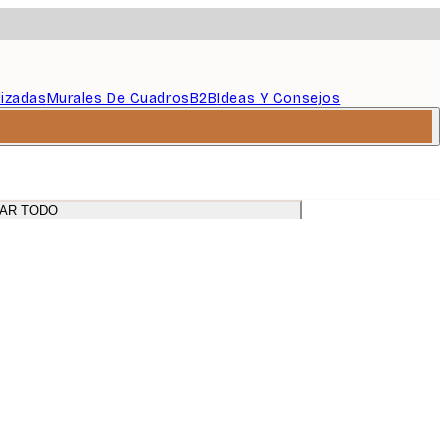
lizadas
Murales De Cuadros
B2B
Ideas Y Consejos
para el salón o el recibidor
AR TODO