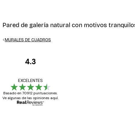
Pared de galería natural con motivos tranquil
E-mail
MURALES DE CUADROS
4.3
Opiniones
de
Todo genial
EXCELENTES
Política de privacidad
los
Basado en 70912 puntuaciones.
clientes
Ve algunas de las opiniones aquí.
20 abr
Alba R