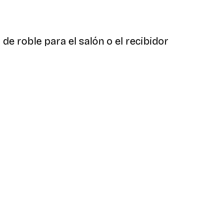
e roble para el salón o el recibidor
Comprador verificado
...
9 feb
RUBEN T