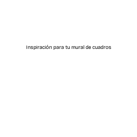
-40%*
ter
Hierba Playa Póster
Desde 7,77 €
12,95 €
Inspiración para tu mural de cuadros