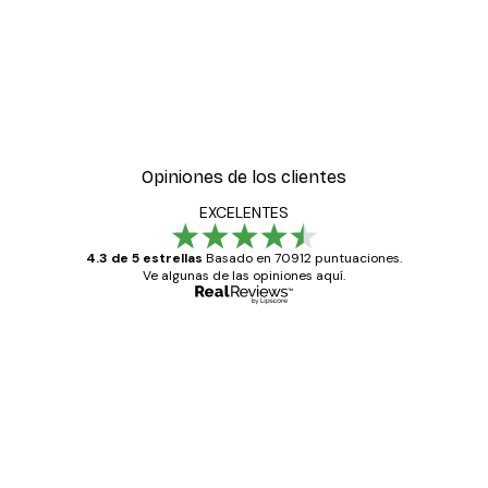
Opiniones de los clientes
EXCELENTES
4.3 de 5 estrellas
Basado en 70912 puntuaciones.
Ve algunas de las opiniones aquí.
Comprador verificado
Opiniones
de
Todo genial
los
clientes
20 abr