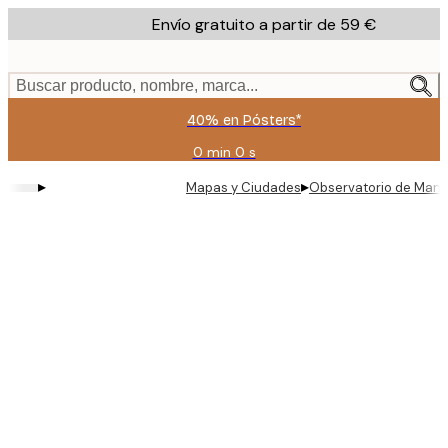
Skip
Envío gratuito a partir de 59 €
to
main
content.
Buscar producto, nombre, marca...
40% en Pósters*
0 min
0 s
Válido
hasta:
▸
▸
Mapas y Ciudades
Observatorio de Manh
2026-
08-
09