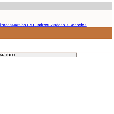
lizadas
Murales De Cuadros
B2B
Ideas Y Consejos
AR TODO