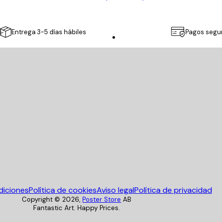
Entrega 3-5 días hábiles
Pagos segu
Poster Store
diciones
Política de cookies
Aviso legal
Política de privacidad
Copyright ©
2026
,
Poster Store
AB
Fantastic Art. Happy Prices.