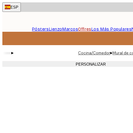
Skip
ESP
to
main
content.
Pósters
Lienzo
Marcos
Offres
Los Más Populares
▸
▸
Cocina/Comedor
Mural de c
PERSONALIZAR