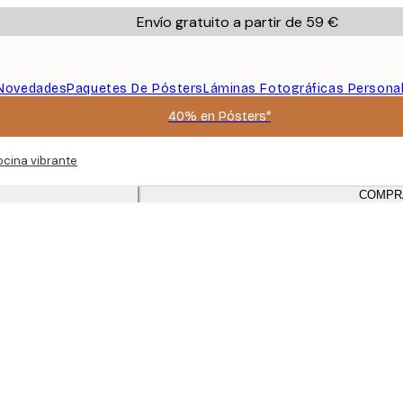
Envío gratuito a partir de 59 €
Novedades
Paquetes De Pósters
Láminas Fotográficas Persona
40% en Pósters*
ocina vibrante
COMPR