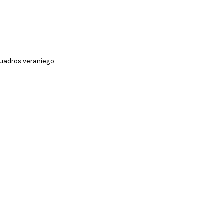
cuadros veraniego.
Comprador verificado
...
9 feb
RUBEN T