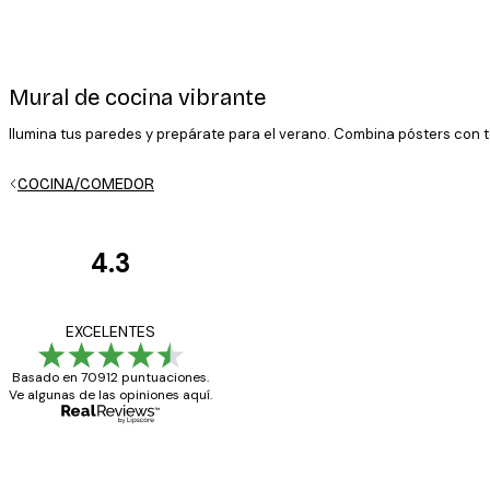
Mural de cocina vibrante
Ilumina tus paredes y prepárate para el verano. Combina pósters con 
COCINA/COMEDOR
4.3
Opiniones
de
Todo genial
EXCELENTES
los
Basado en 70912 puntuaciones.
clientes
Ve algunas de las opiniones aquí.
20 abr
Alba R