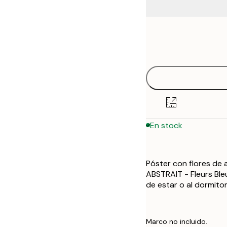
Frame
13x18 cm
options
21x30 cm
30x40 cm
50x70 cm
En stock
Póster con flores de 
ABSTRAIT - Fleurs Bleu
de estar o al dormito
Marco no incluido.