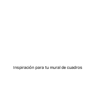
-70%
Outlet
Retrato de un pavo real póste
Desde 5,84 €
21,45 €
Inspiración para tu mural de cuadros