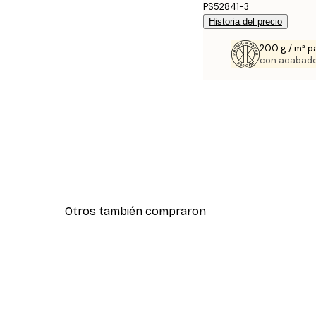
PS52841-3
Historia del precio
200 g / m² p
con acabado
Otros también compraron