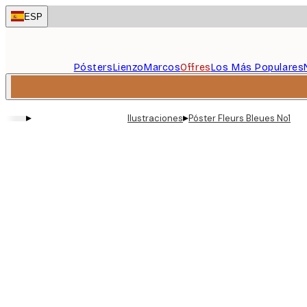
Skip
ESP
to
main
content.
Pósters
Lienzo
Marcos
Offres
Los Más Populares
▸
▸
Ilustraciones
Póster Fleurs Bleues No1