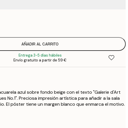
4
9
1
15
AÑADIR AL CARRITO
2
Entrega 3-5 días hábiles
23
Envío gratuito a partir de 59 €
3
acuarela azul sobre fondo beige con el texto "Galerie d'Art
es No.1". Preciosa impresión artística para añadir a la sala
rio. El póster tiene un margen blanco que enmarca el motivo.