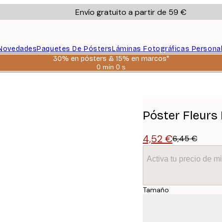
Envío gratuito a partir de 59 €
Novedades
Paquetes De Pósters
Láminas Fotográficas Persona
30% en pósters & 15% en marcos*
0 min
0 s
Válido
hasta:
2026-
08-
06
Póster Fleurs
4,52 €
6,45 €
Activa tu precio de 
Tamaño