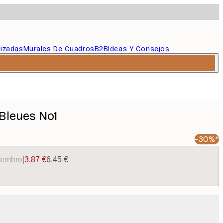
lizadas
Murales De Cuadros
B2B
Ideas Y Consejos
 Bleues No1
-30%*
miembro
|
3,87 €
6,45 €