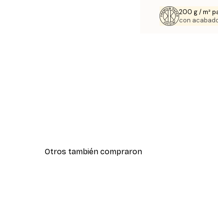
200 g / m² p
con acabado
Otros también compraron