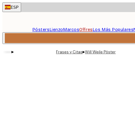
Skip
ESP
to
main
content.
Pósters
Lienzo
Marcos
Offres
Los Más Populares
▸
▸
Frases y Citas
Will Weile Póster