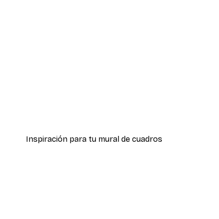
-30%*
Pippi Calzaslargas sobre su c
Desde 9,07 €
12,95 €
Inspiración para tu mural de cuadros