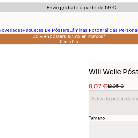
Envío gratuito a partir de 59 €
Novedades
Paquetes De Pósters
Láminas Fotográficas Persona
30% en pósters & 15% en marcos*
0 min
0 s
Válido
hasta:
2026-
08-
06
Will Weile Pós
9,07 €
12,95 €
Activa tu precio de 
Tamaño