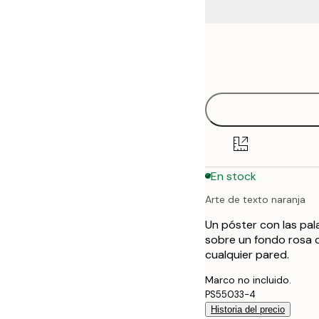
Frame
21x30 cm
options
30x40 cm
40x50 cm
50x50 cm
En stock
50x70 cm
Arte de texto naranja
70x100 cm
Un póster con las pal
100x150 cm
sobre un fondo rosa 
cualquier pared.
Marco no incluido.
PS55033-4
Historia del precio