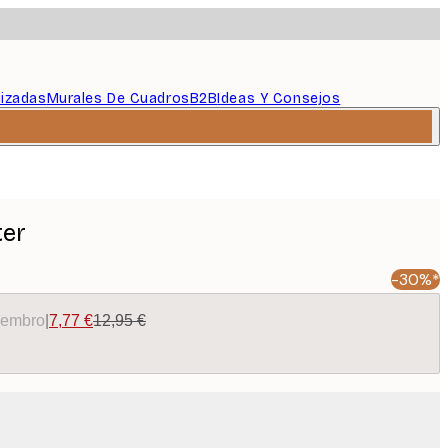
lizadas
Murales De Cuadros
B2B
Ideas Y Consejos
ter
-30%*
miembro
|
7,77 €
12,95 €