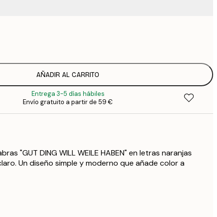
9
1
15
2
19
AÑADIR AL CARRITO
2
Entrega 3-5 días hábiles
19
Envío gratuito a partir de 59 €
2
23
3
30
4
abras "GUT DING WILL WEILE HABEN" en letras naranjas
75
claro. Un diseño simple y moderno que añade color a