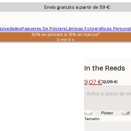
Envío gratuito a partir de 59 €
Novedades
Paquetes De Pósters
Láminas Fotográficas Persona
30% en pósters & 15% en marcos*
0 min
0 s
Válido
hasta:
2026-
08-
06
In the Reeds
9,07 €
12,95 €
Activa tu precio de 
Póster
Tamaño