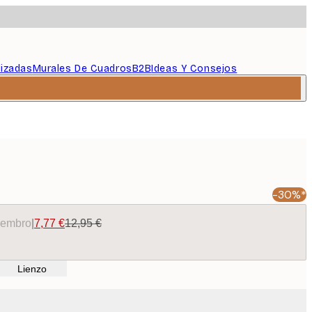
lizadas
Murales De Cuadros
B2B
Ideas Y Consejos
-30%*
miembro
|
7,77 €
12,95 €
Lienzo