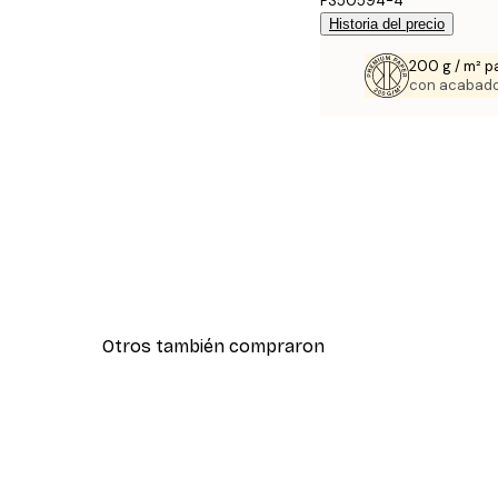
PS50594-4
Historia del precio
200 g / m² p
con acabado
Otros también compraron