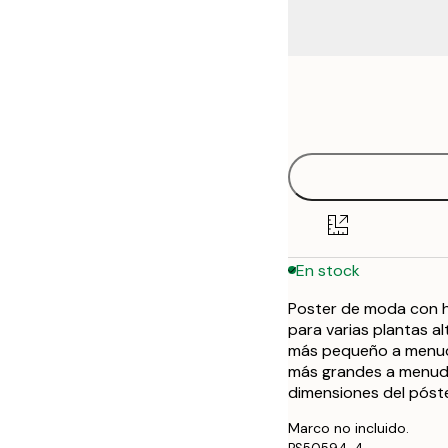
Frame
21x30 cm
options
30x40 cm
40x50 cm
50x50 cm
En stock
50x70 cm
Poster de moda con hi
70x100 cm
para varias plantas al
más pequeño a menudo
más grandes a menudo
dimensiones del póst
Marco no incluido.