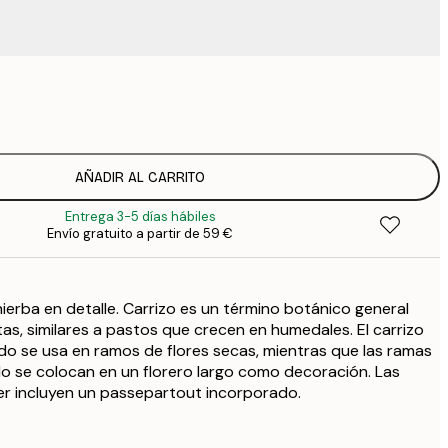
9
1
15
2
19
AÑADIR AL CARRITO
2
Entrega 3-5 días hábiles
19
Envío gratuito a partir de 59 €
2
23
3
erba en detalle. Carrizo es un término botánico general
30
4
tas, similares a pastos que crecen en humedales. El carrizo
 se usa en ramos de flores secas, mientras que las ramas
 se colocan en un florero largo como decoración. Las
er incluyen un passepartout incorporado.