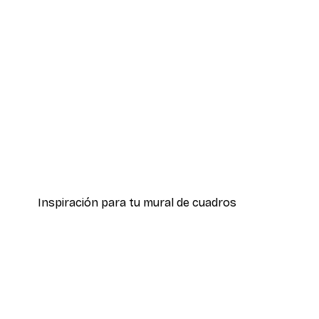
-30%*
Cañas Beige Póster
Desde 9,07 €
12,95 €
Inspiración para tu mural de cuadros