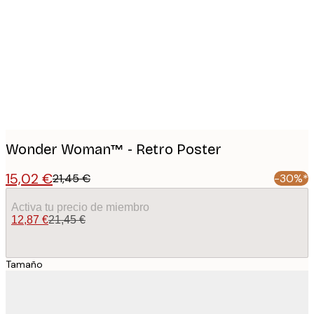
images
Wonder Woman™ - Retro Poster
15,02 €
21,45 €
-30%*
Activa tu precio de miembro
12,87 €
21,45 €
Tamaño