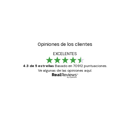
Opiniones de los clientes
EXCELENTES
4.3 de 5 estrellas
Basado en 70912 puntuaciones.
Ve algunas de las opiniones aquí.
Comprador verificado
Opiniones
de
Todo genial
los
clientes
20 abr
Alba R