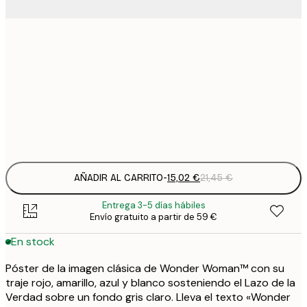
15
30x40 cm
2
25
50x70 cm
3
Frame
options
AÑADIR AL CARRITO
-
15,02 €
21,45 €
Entrega 3-5 días hábiles
Envío gratuito a partir de 59 €
En stock
Póster de la imagen clásica de Wonder Woman™ con su
traje rojo, amarillo, azul y blanco sosteniendo el Lazo de la
Verdad sobre un fondo gris claro. Lleva el texto «Wonder