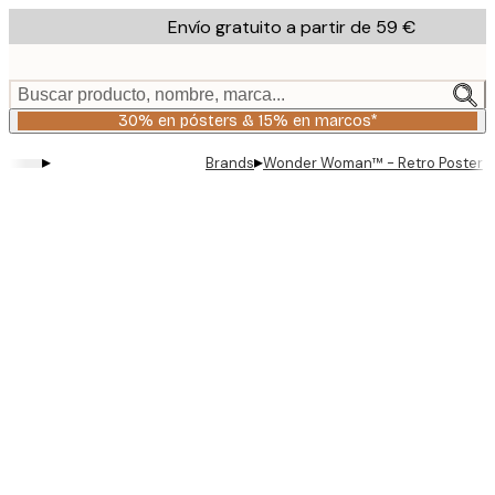
Skip
Envío gratuito a partir de 59 €
to
main
content.
Buscar producto, nombre, marca...
30% en pósters & 15% en marcos*
▸
▸
Brands
Wonder Woman™ - Retro Poster
Product