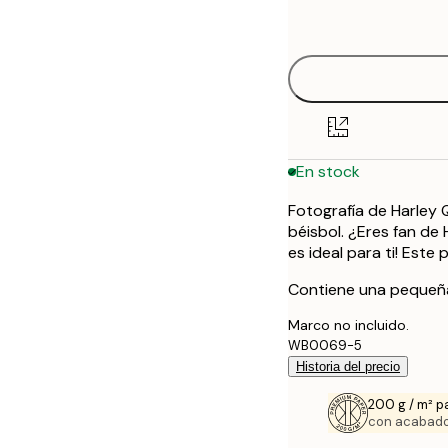
options
50x70 cm
En stock
Fotografía de Harley
béisbol. ¿Eres fan de
es ideal para ti! Este
Contiene una pequeña l
Marco no incluido.
WB0069-5
Historia del precio
200 g / m² p
con acabado