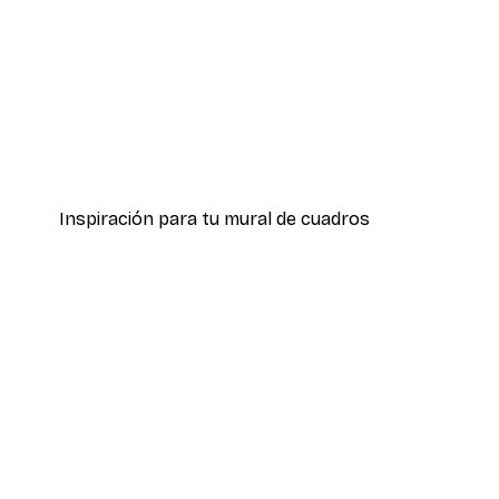
-40%*
Hierba Playa Póster
Desde 7,77 €
12,95 €
Inspiración para tu mural de cuadros