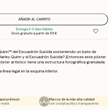
2
21
3
AÑADIR AL CARRITO
Entrega 3-5 días hábiles
Envío gratuito a partir de 59 €
 Quinn™ del Escuadrón Suicida sosteniendo un bate de
 Harley Quinn y el Escuadrón Suicida? ¡Entonces este póster
 póster artístico tiene una estructura fotográfica granulada.
ínea legal en la esquina inferior.
apel prémium
Marcos de la más alta calidad
 mate.
con cristal acrílico transparente.