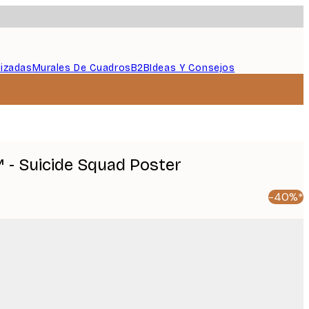
lizadas
Murales De Cuadros
B2B
Ideas Y Consejos
 - Suicide Squad Poster
-40%*