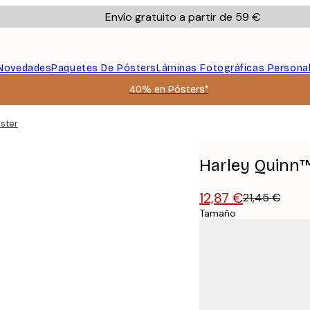
Envío gratuito a partir de 59 €
Novedades
Paquetes De Pósters
Láminas Fotográficas Persona
40% en Pósters*
ster
Harley Quinn™
12,87 €
21,45 €
Tamaño