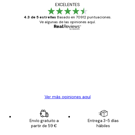
EXCELENTES
4.3 de 5 estrellas
Basado en 70912 puntuaciones.
Ve algunas de las opiniones aquí.
Comprador verificado
Opiniones
de
Todo genial
los
clientes
20 abr
Alba R
Ver más opiniones aquí
Envío gratuito a
Entrega 3-5 días
partir de 59 €
hábiles