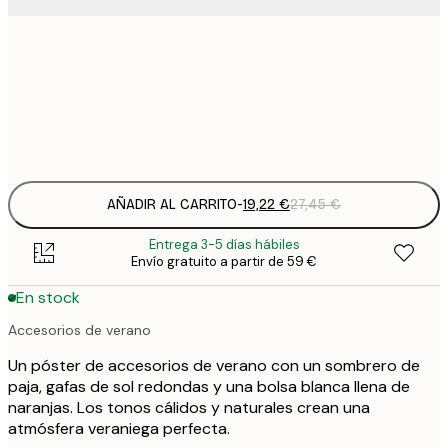
19
50x50 cm
2
Frame
options
AÑADIR AL CARRITO
-
19,22 €
27,45 €
Entrega 3-5 días hábiles
Envío gratuito a partir de 59 €
En stock
Accesorios de verano
Un póster de accesorios de verano con un sombrero de
paja, gafas de sol redondas y una bolsa blanca llena de
naranjas. Los tonos cálidos y naturales crean una
atmósfera veraniega perfecta.