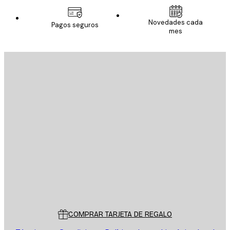
Novedades cada
Pagos seguros
mes
E-mail
ENVIAR
Tienda
Poster Store
Servicio al cliente
COMPRAR TARJETA DE REGALO