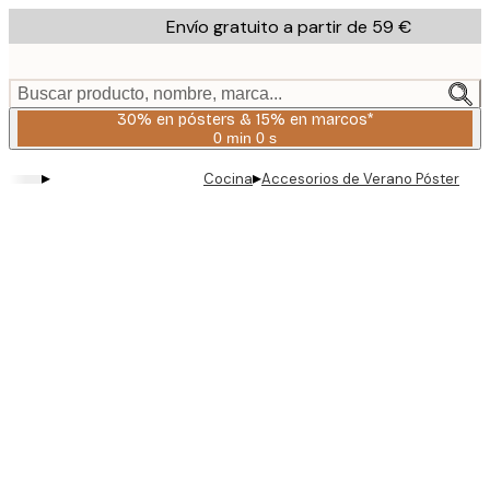
Skip
Envío gratuito a partir de 59 €
to
main
content.
Buscar producto, nombre, marca...
30% en pósters & 15% en marcos*
0 min
0 s
Válido
hasta:
▸
▸
Cocina
Accesorios de Verano Póster
2026-
08-
06
Product