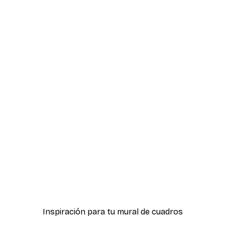
-30%*
ter
Boat in the lake Poster
Desde 9,07 €
12,95 €
Inspiración para tu mural de cuadros