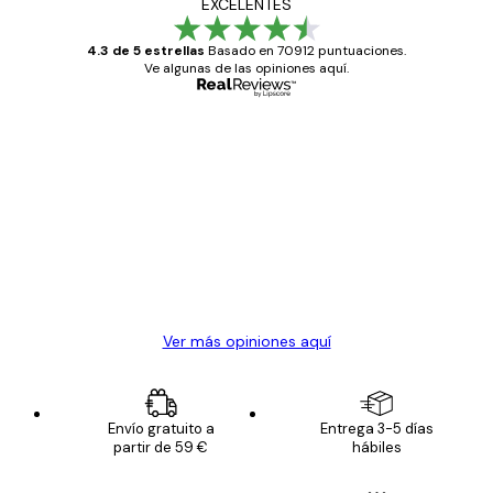
EXCELENTES
4.3 de 5 estrellas
Basado en 70912 puntuaciones.
Ve algunas de las opiniones aquí.
Comprador verificado
Opiniones
de
Todo genial
los
clientes
20 abr
Alba R
Ver más opiniones aquí
Envío gratuito a
Entrega 3-5 días
partir de 59 €
hábiles