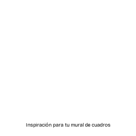
-30%*
z del Sol
Amanecer Abstracto Pós
Desde 9,07 €
12,95 €
Inspiración para tu mural de cuadros