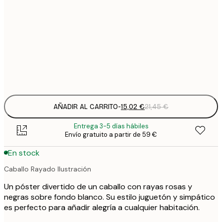
15
30x40 cm
2
Frame
options
AÑADIR AL CARRITO
-
15,02 €
21,45 €
Entrega 3-5 días hábiles
Envío gratuito a partir de 59 €
En stock
Caballo Rayado Ilustración
Un póster divertido de un caballo con rayas rosas y
negras sobre fondo blanco. Su estilo juguetón y simpático
es perfecto para añadir alegría a cualquier habitación.