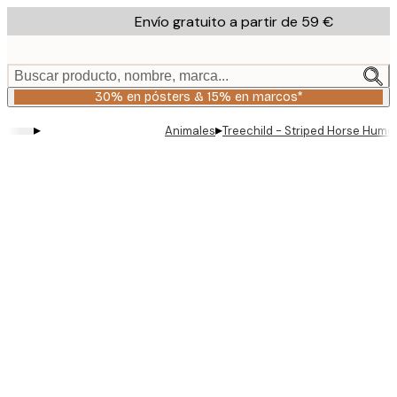
Skip
Envío gratuito a partir de 59 €
to
main
content.
Buscar producto, nombre, marca...
30% en pósters & 15% en marcos*
▸
▸
Animales
Treechild - Striped Horse Humo
Product