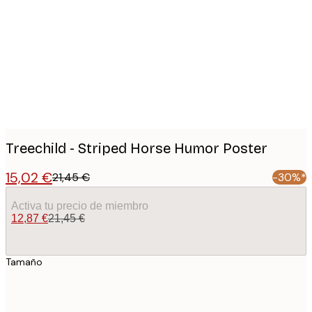
images
Treechild - Striped Horse Humor Poster
15,02 €
21,45 €
-30%*
Activa tu precio de miembro
12,87 €
21,45 €
Tamaño