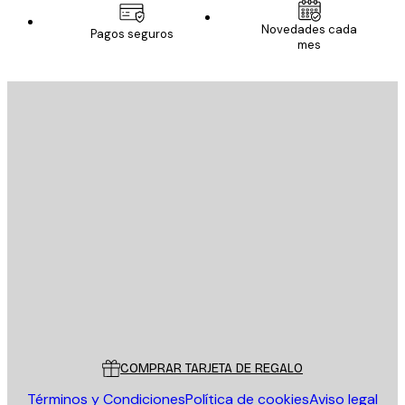
Novedades cada
Pagos seguros
mes
E-mail
ENVIAR
Tienda
Poster Store
Servicio al cliente
COMPRAR TARJETA DE REGALO
Términos y Condiciones
Política de cookies
Aviso legal