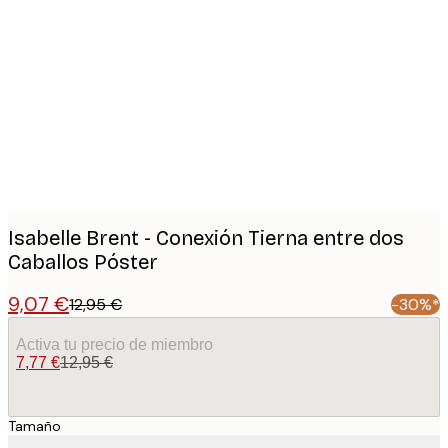
Product
images
Isabelle Brent - Conexión Tierna entre dos
Caballos Póster
9,07 €
12,95 €
-30%*
Activa tu precio de miembro
7,77 €
12,95 €
Tamaño