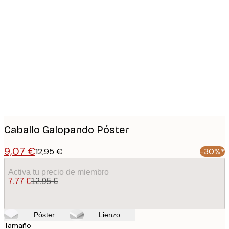
Product
images
Caballo Galopando Póster
9,07 €
12,95 €
-30%*
Activa tu precio de miembro
7,77 €
12,95 €
Póster
Lienzo
Tamaño