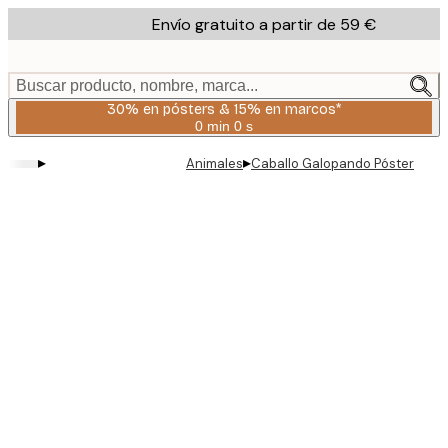
Skip
Envío gratuito a partir de 59 €
to
main
content.
Buscar producto, nombre, marca...
30% en pósters & 15% en marcos*
0 min
0 s
Válido
hasta:
▸
▸
Animales
Caballo Galopando Póster
2026-
08-
06