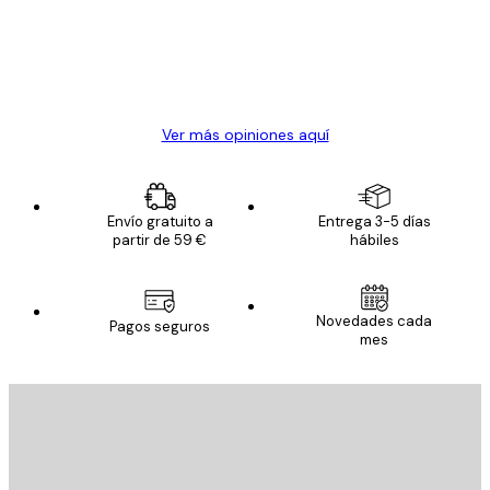
los
clientes
20 abr
Alba R
Ver más opiniones aquí
Envío gratuito a
Entrega 3-5 días
partir de 59 €
hábiles
Novedades cada
Pagos seguros
mes