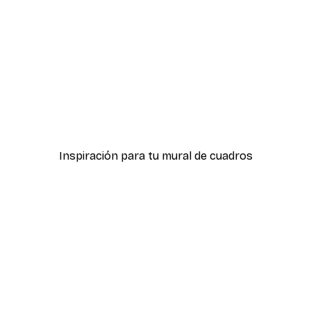
-30%*
efantes
León majestuoso Póster
Desde 9,07 €
12,95 €
Inspiración para tu mural de cuadros