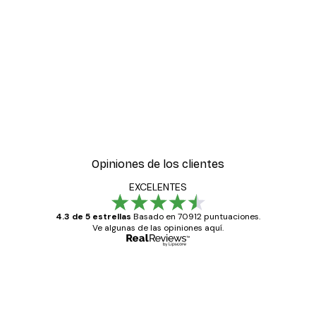
Opiniones de los clientes
EXCELENTES
4.3 de 5 estrellas
Basado en 70912 puntuaciones.
Ve algunas de las opiniones aquí.
Comprador verificado
Opiniones
de
Todo genial