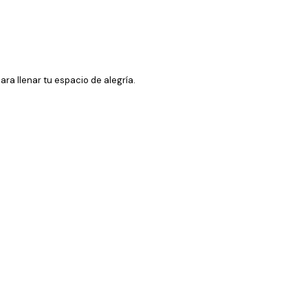
ra llenar tu espacio de alegría.
Comprador verificado
...
9 feb
RUBEN T