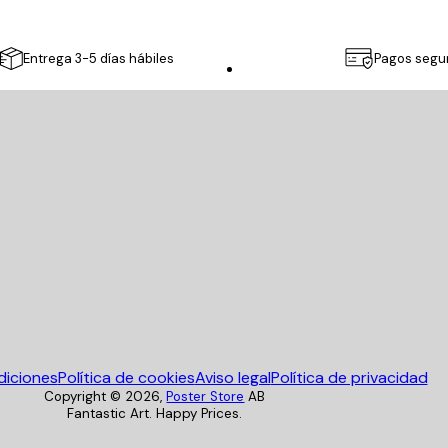
Entrega 3-5 días hábiles
Pagos segu
Poster Store
diciones
Política de cookies
Aviso legal
Política de privacidad
Copyright ©
2026
,
Poster Store
AB
Fantastic Art. Happy Prices.