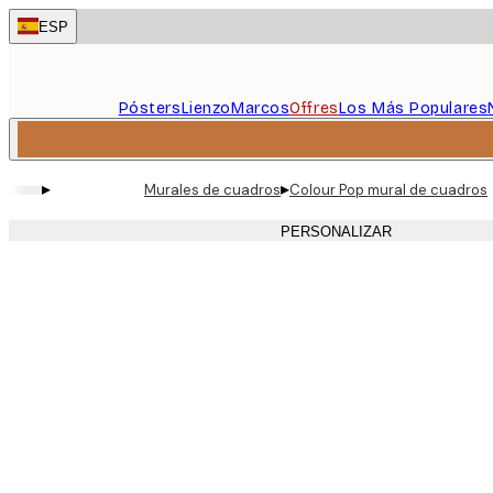
Skip
ESP
to
main
content.
Pósters
Lienzo
Marcos
Offres
Los Más Populares
▸
▸
Murales de cuadros
Colour Pop mural de cuadros
PERSONALIZAR