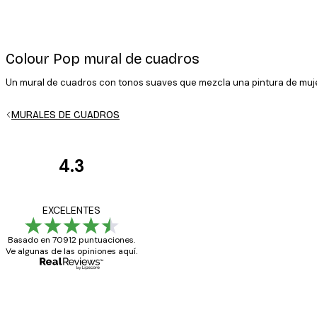
Colour Pop mural de cuadros
Un mural de cuadros con tonos suaves que mezcla una pintura de mujer c
E-mail
MURALES DE CUADROS
4.3
Opiniones
de
Política de privacidad
Todo genial
EXCELENTES
los
Basado en 70912 puntuaciones.
clientes
Ve algunas de las opiniones aquí.
20 abr
Alba R