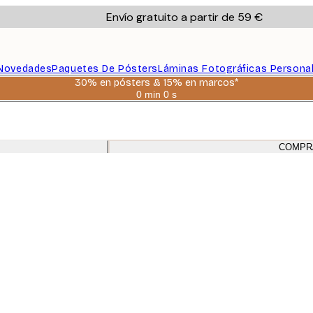
Envío gratuito a partir de 59 €
Novedades
Paquetes De Pósters
Láminas Fotográficas Persona
30% en pósters & 15% en marcos*
0 min
0 s
Válido
hasta:
2026-
08-
06
COMPR