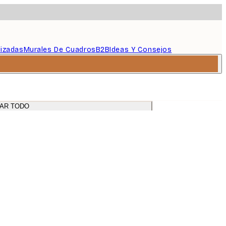
lizadas
Murales De Cuadros
B2B
Ideas Y Consejos
AR TODO